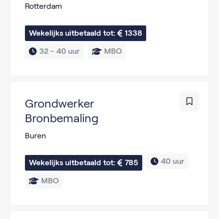
Rotterdam
Wekelijks uitbetaald tot: 
1338
32 - 
40 uur
MBO
Grondwerker
Bronbemaling
Buren
40 uur
Wekelijks uitbetaald tot: 
785
MBO