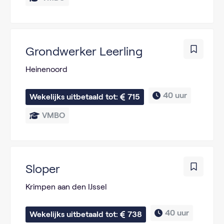
Grondwerker Leerling
Heinenoord
40 uur
Wekelijks uitbetaald tot: 
715
VMBO
Sloper
Krimpen aan den IJssel
40 uur
Wekelijks uitbetaald tot: 
738