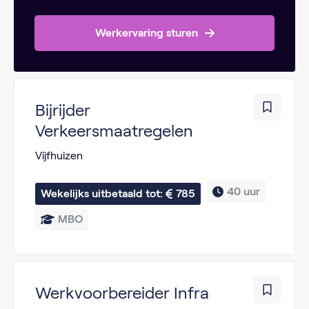
Werkervaring sturen
Bijrijder
Verkeersmaatregelen
Vijfhuizen
40 uur
Wekelijks uitbetaald tot: 
785
MBO
Werkvoorbereider Infra