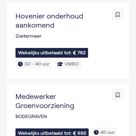
Hovenier onderhoud
aankomend
Zoetermeer
Wekelijks uitbetaald tot: 
762
32 - 
40 uur
VMBO
Medewerker
Groenvoorziening
BODEGRAVEN
40 uur
Wekelijks uitbetaald tot: 
692