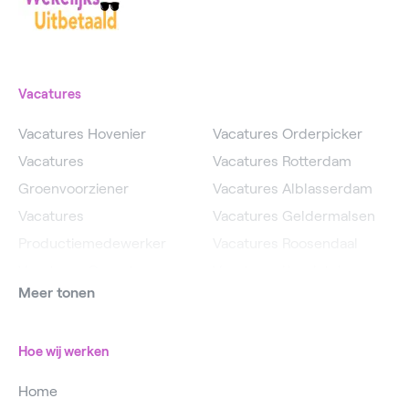
Vacatures
Vacatures Hovenier
Vacatures Orderpicker
Vacatures
Vacatures Rotterdam
Groenvoorziener
Vacatures Alblasserdam
Vacatures
Vacatures Geldermalsen
Productiemedewerker
Vacatures Roosendaal
Vacatures Operator
Vacatures IJsselstein
Meer tonen
Vacatures
Vacatures Utrecht
Magazijnmedewerker
Hoe wij werken
Home