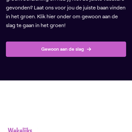
gevonden? Laat ons voor jou de juiste baan vinden
in het groen. Klik hier onder om gewoon aan de
slag te gaan in het groen!
Gewoon aan de slag