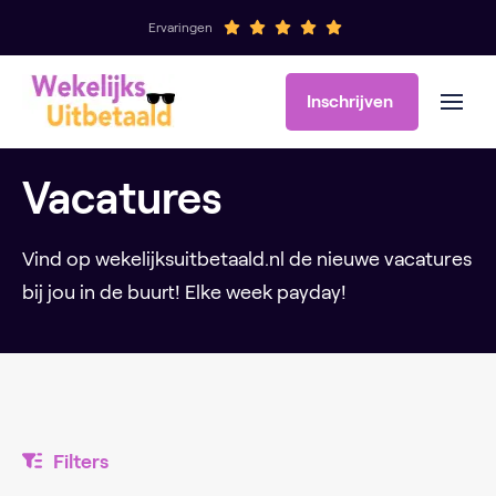
Ervaringen
Inschrijven
Vacatures
Vind op wekelijksuitbetaald.nl de nieuwe vacatures
bij jou in de buurt! Elke week payday!
Filters