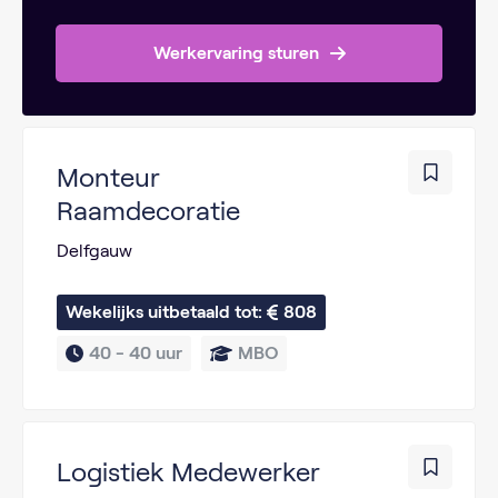
Werkervaring sturen
Monteur
Raamdecoratie
Delfgauw
Wekelijks uitbetaald tot: 
808
40 - 
40 uur
MBO
Logistiek Medewerker