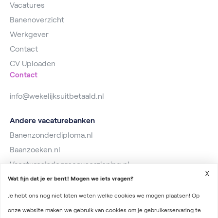
Vacatures
Banenoverzicht
Werkgever
Contact
CV Uploaden
Contact
info@wekelijksuitbetaald.nl
Andere vacaturebanken
Banenzonderdiploma.nl
Baanzoeken.nl
Vacaturesindegroenvoorziening.nl
X
Wat fijn dat je er bent! Mogen we iets vragen?
Je hebt ons nog niet laten weten welke cookies we mogen plaatsen! Op
onze website maken we gebruik van cookies om je gebruikerservaring te