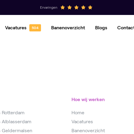
Ervaringen
Vacatures
Banenoverzicht
Blogs
Contac
Hovenier
Groenvoorziener
Magazijnmedewerker
Orderpicker
Operator
Productiemedewerker
Hoe wij werken
s Rotterdam
Home
s Alblasserdam
Vacatures
s Geldermalsen
Banenoverzicht