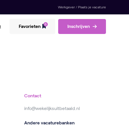
Werkgever / Plaats je vacature
0
Favorieten
Inschrijven
t
Contact
info@wekelijksuitbetaald.nl
Andere vacaturebanken