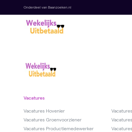
Onderdeel van Baanzoeken.nl
Vacatures
Vacatures Hovenier
Vacature
Vacatures Groenvoorziener
Vacature
Vacatures Productiemedewerker
Vacature