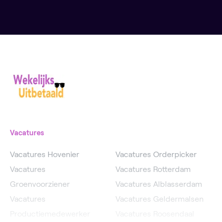
Vacatures
Vacatures Hovenier
Vacatures Orderpicker
Vacatures
Vacatures Rotterdam
Groenvoorziener
Vacatures Alblasserdam
Vacatures
Vacatures Geldermalsen
Productiemedewerker
Vacatures Roosendaal