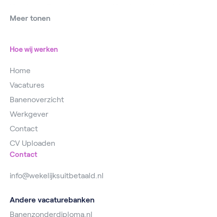
Vacatures Operator
Vacatures IJsselstein
Meer tonen
Vacatures
Vacatures Utrecht
Magazijnmedewerker
Hoe wij werken
Home
Vacatures
Banenoverzicht
Werkgever
Contact
CV Uploaden
Contact
info@wekelijksuitbetaald.nl
Andere vacaturebanken
Banenzonderdiploma.nl