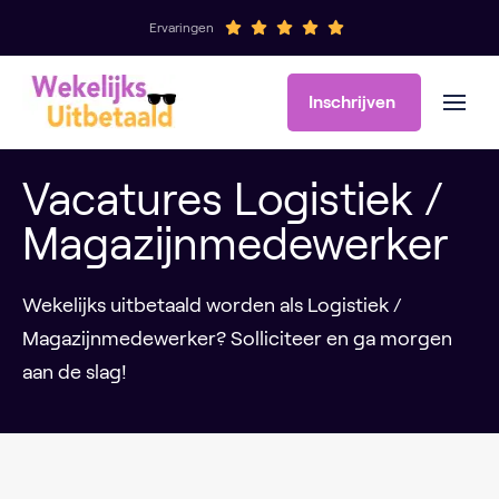
Ervaringen
Inschrijven
Vacatures Logistiek /
Magazijnmedewerker
Wekelijks uitbetaald worden als Logistiek /
Magazijnmedewerker? Solliciteer en ga morgen
aan de slag!