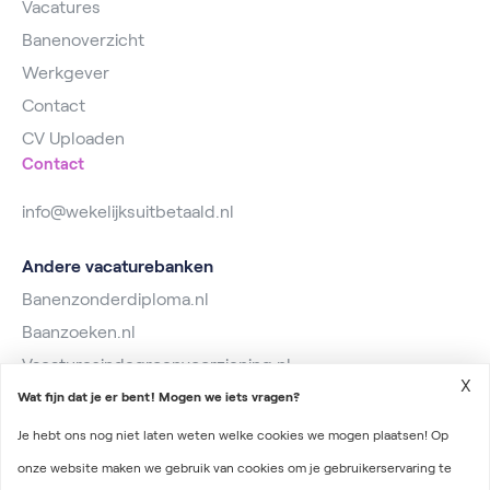
Vacatures
Banenoverzicht
Werkgever
Contact
CV Uploaden
Contact
info@wekelijksuitbetaald.nl
Andere vacaturebanken
Banenzonderdiploma.nl
Baanzoeken.nl
Vacaturesindegroenvoorziening.nl
X
Wat fijn dat je er bent! Mogen we iets vragen?
Je hebt ons nog niet laten weten welke cookies we mogen plaatsen! Op
onze website maken we gebruik van cookies om je gebruikerservaring te