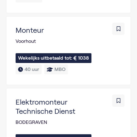
Monteur
Voorhout
Wekelijks uitbetaald tot: 
1038
40 uur
MBO
Elektromonteur
Technische Dienst
BODEGRAVEN