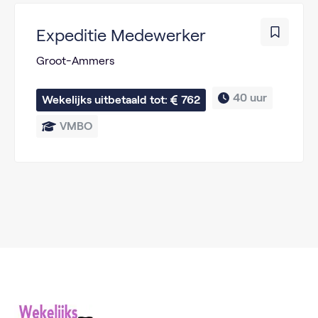
Expeditie Medewerker
Groot-Ammers
40 uur
Wekelijks uitbetaald tot: 
762
VMBO