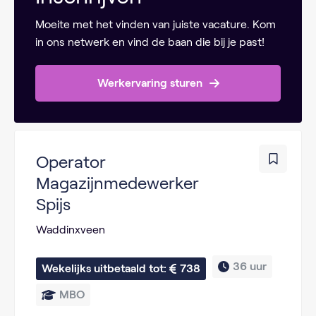
Moeite met het vinden van juiste vacature. Kom
in ons netwerk en vind de baan die bij je past!
Werkervaring sturen
Operator
Magazijnmedewerker
Spijs
Waddinxveen
36 uur
Wekelijks uitbetaald tot: 
738
MBO