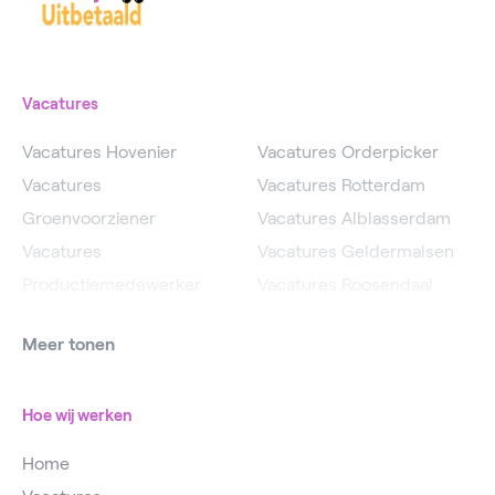
Vacatures
Vacatures Hovenier
Vacatures Orderpicker
Vacatures
Vacatures Rotterdam
Groenvoorziener
Vacatures Alblasserdam
Vacatures
Vacatures Geldermalsen
Productiemedewerker
Vacatures Roosendaal
Vacatures Operator
Vacatures IJsselstein
Meer tonen
Vacatures
Vacatures Utrecht
Magazijnmedewerker
Hoe wij werken
Home