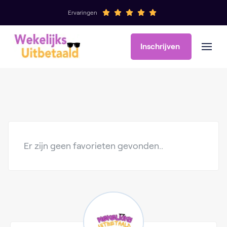
Ervaringen
Inschrijven
Er zijn geen favorieten gevonden..