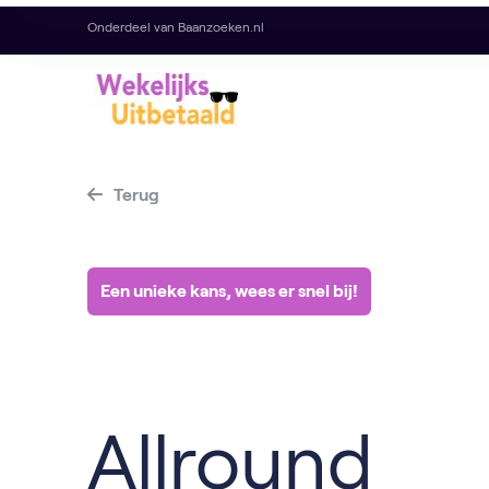
Onderdeel van Baanzoeken.nl
Terug
Een unieke kans, wees er snel bij!
Allround