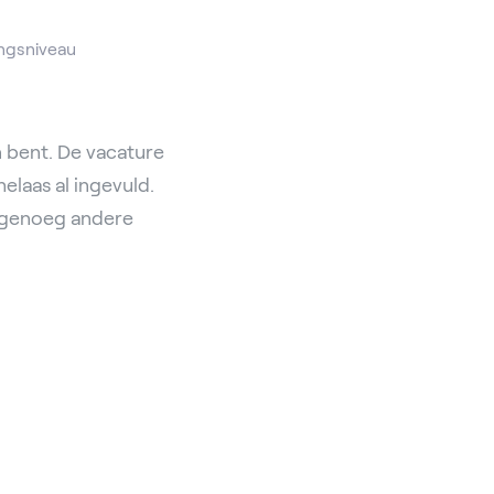
ngsniveau
 bent. De vacature
elaas al ingevuld.
l genoeg andere