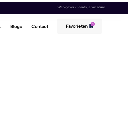
Werkgever / Plaats je vacature
0
Favorieten
t
Blogs
Contact
envoorziener
erpicker
ductiemedewerker