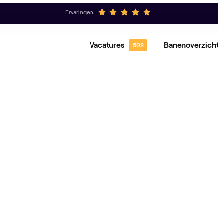
Ervaringen
Vacatures
Banenoverzich
Hovenier
Gro
Magazijnmedewerker
Ord
Operator
Pro