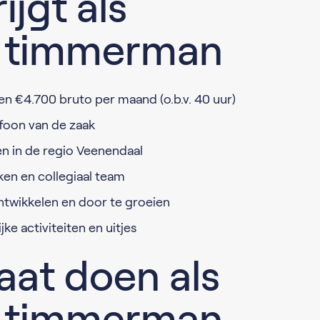
ijgt als
d timmerman
en €4.700 bruto per maand (o.b.v. 40 uur)
efoon van de zaak
n in de regio Veenendaal
en en collegiaal team
ntwikkelen en door te groeien
e activiteiten en uitjes
aat doen als
d timmerman