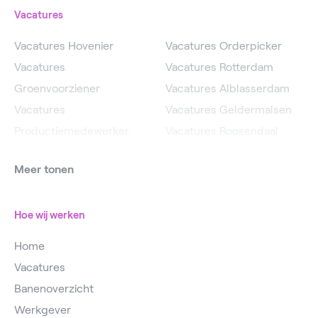
Vacatures
Vacatures Hovenier
Vacatures Orderpicker
Vacatures
Vacatures Rotterdam
Groenvoorziener
Vacatures Alblasserdam
Vacatures
Vacatures Geldermalsen
Productiemedewerker
Vacatures Roosendaal
Vacatures Operator
Vacatures IJsselstein
Meer tonen
Vacatures
Vacatures Utrecht
Magazijnmedewerker
Hoe wij werken
Home
Vacatures
Banenoverzicht
Werkgever