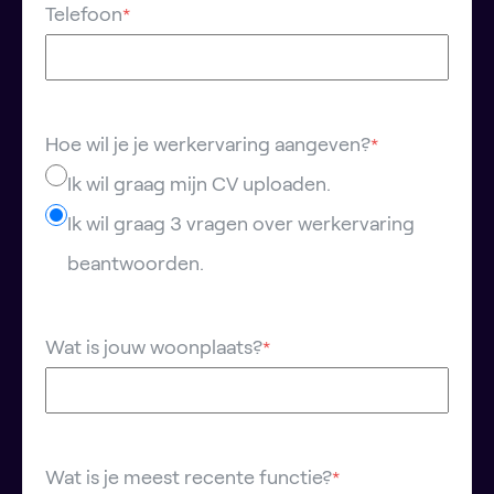
Telefoon
*
Hoe wil je je werkervaring aangeven?
*
Ik wil graag mijn CV uploaden.
Ik wil graag 3 vragen over werkervaring
beantwoorden.
Wat is jouw woonplaats?
*
Wat is je meest recente functie?
*