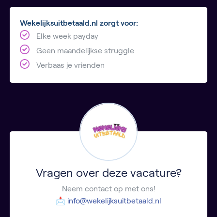
Wekelijksuitbetaald.nl zorgt voor:
Elke week payday
Geen maandelijkse struggle
Verbaas je vrienden
Vragen over deze vacature?
Neem contact op met ons!
📩
info@wekelijksuitbetaald.nl