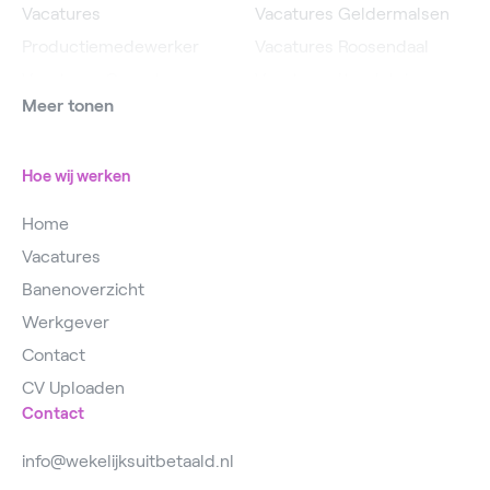
Vacatures
Vacatures Geldermalsen
Productiemedewerker
Vacatures Roosendaal
Vacatures Operator
Vacatures IJsselstein
Meer tonen
Vacatures
Vacatures Utrecht
Magazijnmedewerker
Hoe wij werken
Home
Vacatures
Banenoverzicht
Werkgever
Contact
CV Uploaden
Contact
info@wekelijksuitbetaald.nl