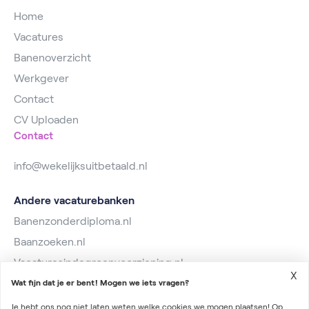
Home
Vacatures
Banenoverzicht
Werkgever
Contact
CV Uploaden
Contact
info@wekelijksuitbetaald.nl
Andere vacaturebanken
Banenzonderdiploma.nl
Baanzoeken.nl
Vacaturesindegroenvoorziening.nl
X
Wat fijn dat je er bent! Mogen we iets vragen?
Je hebt ons nog niet laten weten welke cookies we mogen plaatsen! Op