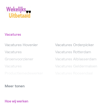
Vacatures
Vacatures Hovenier
Vacatures Orderpicker
Vacatures
Vacatures Rotterdam
Groenvoorziener
Vacatures Alblasserdam
Vacatures
Vacatures Geldermalsen
Productiemedewerker
Vacatures Roosendaal
Vacatures Operator
Vacatures IJsselstein
Meer tonen
Vacatures
Vacatures Utrecht
Magazijnmedewerker
Hoe wij werken