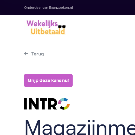
Onderdeel van Baanzoeken.nl
Terug
Grijp deze kans nu!
Magazijnm