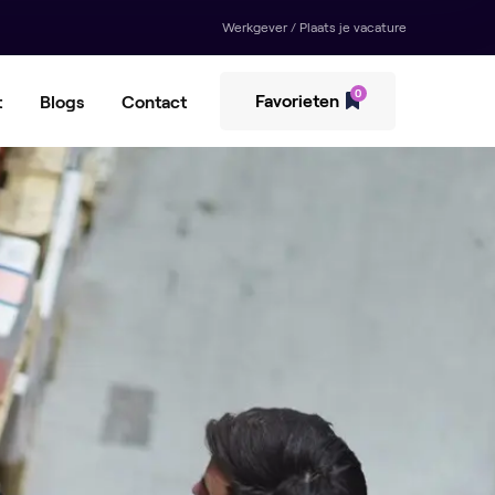
Werkgever / Plaats je vacature
0
Favorieten
t
Blogs
Contact
envoorziener
erpicker
ductiemedewerker