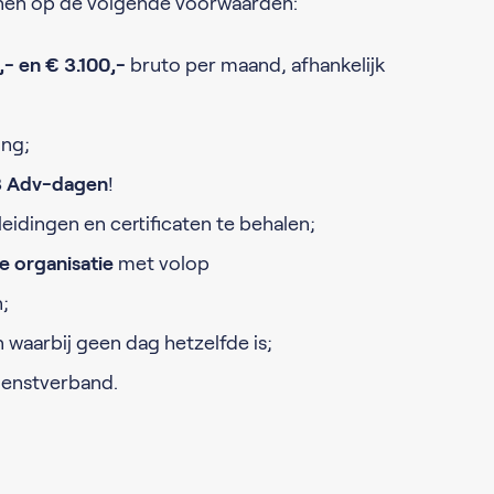
en op de volgende voorwaarden:
,- en € 3.100,-
bruto per maand, afhankelijk
ing;
3 Adv-dagen
!
idingen en certificaten te behalen;
le organisatie
met volop
;
 waarbij geen dag hetzelfde is;
dienstverband.