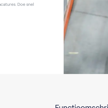
acatures. Doe snel
Functieomschri