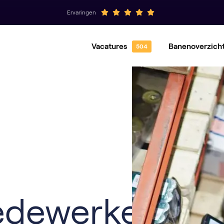
Ervaringen
Vacatures
Banenoverzich
Hovenier
Gro
Magazijnmedewerker
Ord
Operator
Pro
edewerker