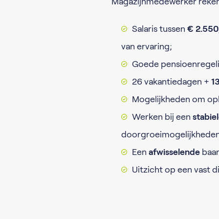
Magazijnmedewerker reken
Salaris tussen
€ 2.550
van ervaring;
Goede pensioenregel
26 vakantiedagen +
1
Mogelijkheden om ople
Werken bij een
stabie
doorgroeimogelijkheden
Een
afwisselende
baan
Uitzicht op een vast 