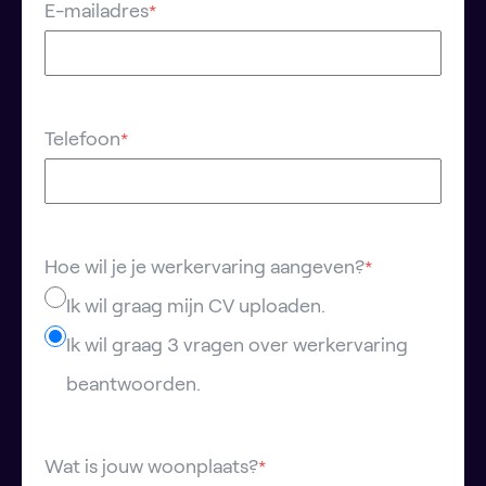
E-mailadres
*
Telefoon
*
Hoe wil je je werkervaring aangeven?
*
Ik wil graag mijn CV uploaden.
Ik wil graag 3 vragen over werkervaring
beantwoorden.
Wat is jouw woonplaats?
*