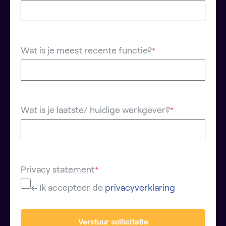
Wat is je meest recente functie?
*
Wat is je laatste/ huidige werkgever?
*
Privacy statement
*
← Ik accepteer de
privacyverklaring
Verstuur sollicitatie