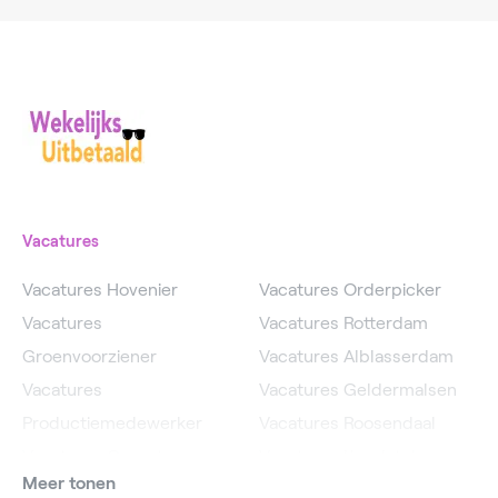
Vacatures
Vacatures Hovenier
Vacatures Orderpicker
Vacatures
Vacatures Rotterdam
Groenvoorziener
Vacatures Alblasserdam
Vacatures
Vacatures Geldermalsen
Productiemedewerker
Vacatures Roosendaal
Vacatures Operator
Vacatures IJsselstein
Meer tonen
Vacatures
Vacatures Utrecht