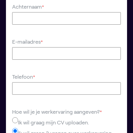
Achternaam
*
E-mailadres
*
Telefoon
*
Hoe wil je je werkervaring aangeven?
*
Ik wil graag mijn CV uploaden.