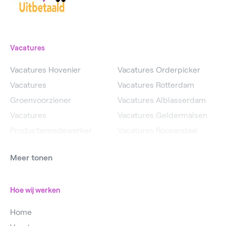
Vacatures
Vacatures Hovenier
Vacatures Orderpicker
Vacatures
Vacatures Rotterdam
Groenvoorziener
Vacatures Alblasserdam
Vacatures
Vacatures Geldermalsen
Productiemedewerker
Vacatures Roosendaal
Vacatures Operator
Vacatures IJsselstein
Meer tonen
Vacatures
Vacatures Utrecht
Magazijnmedewerker
Hoe wij werken
Home