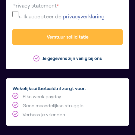
Privacy statement
*
← Ik accepteer de
privacyverklaring
Verstuur sollicitatie
Je gegevens zijn veilig bij ons
Wekelijksuitbetaald.nl zorgt voor:
Elke week payday
Geen maandelijkse struggle
Verbaas je vrienden