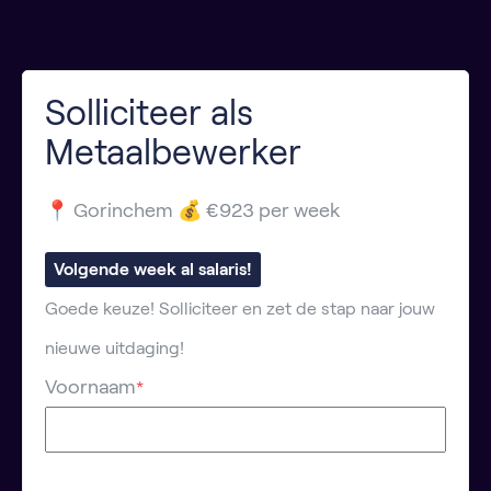
Solliciteer als
Metaalbewerker
📍 Gorinchem 💰 €923 per week
Volgende week al salaris!
Goede keuze! Solliciteer en zet de stap naar jouw
nieuwe uitdaging!
Voornaam
*