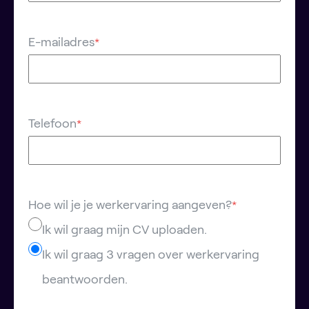
E-mailadres
*
Telefoon
*
Hoe wil je je werkervaring aangeven?
*
Ik wil graag mijn CV uploaden.
Ik wil graag 3 vragen over werkervaring
beantwoorden.