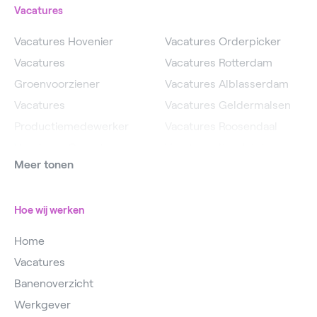
Vacatures
Vacatures Hovenier
Vacatures Orderpicker
Vacatures
Vacatures Rotterdam
Groenvoorziener
Vacatures Alblasserdam
Vacatures
Vacatures Geldermalsen
Productiemedewerker
Vacatures Roosendaal
Vacatures Operator
Vacatures IJsselstein
Meer tonen
Vacatures
Vacatures Utrecht
Magazijnmedewerker
Hoe wij werken
Home
Vacatures
Banenoverzicht
Werkgever