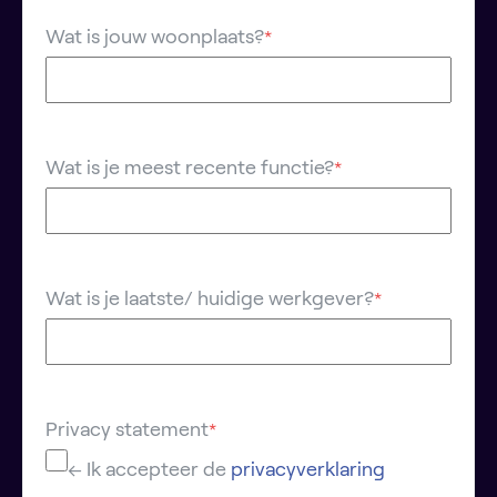
Wat is jouw woonplaats?
*
Wat is je meest recente functie?
*
Wat is je laatste/ huidige werkgever?
*
Privacy statement
*
← Ik accepteer de
privacyverklaring