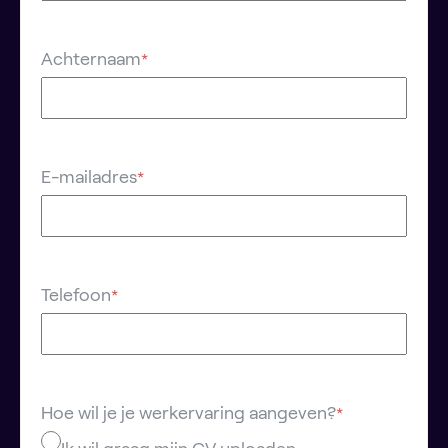
Achternaam
*
E-mailadres
*
Telefoon
*
Hoe wil je je werkervaring aangeven?
*