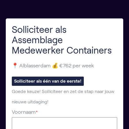
Solliciteer als
Assemblage
Medewerker Containers
📍 Alblasserdam 💰 €762 per week
Solliciteer als één van de eerste!
Goede keuze! Solliciteer en zet de stap naar jouw
nieuwe uitdaging!
Voornaam
*