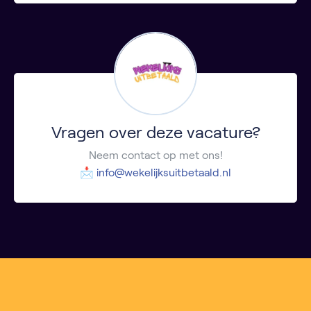
Vragen over deze vacature?
Neem contact op met ons!
📩
info@wekelijksuitbetaald.nl