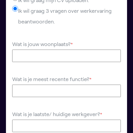
Ik wil graag mijn CV uploaden.
Ik wil graag 3 vragen over werkervaring
beantwoorden.
Wat is jouw woonplaats?
*
Wat is je meest recente functie?
*
Wat is je laatste/ huidige werkgever?
*