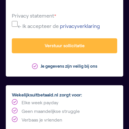
Privacy statement
*
← Ik accepteer de
privacyverklaring
Verstuur sollicitatie
Je gegevens zijn veilig bij ons
Wekelijksuitbetaald.nl zorgt voor:
Elke week payday
Geen maandelijkse struggle
Verbaas je vrienden