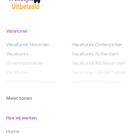
Vacatures
Vacatures Hovenier
Vacatures Orderpicker
Vacatures
Vacatures Rotterdam
Groenvoorziener
Vacatures Alblasserdam
Vacatures
Vacatures Geldermalsen
Productiemedewerker
Vacatures Roosendaal
Vacatures Operator
Vacatures IJsselstein
Meer tonen
Vacatures
Vacatures Utrecht
Magazijnmedewerker
Hoe wij werken
Home