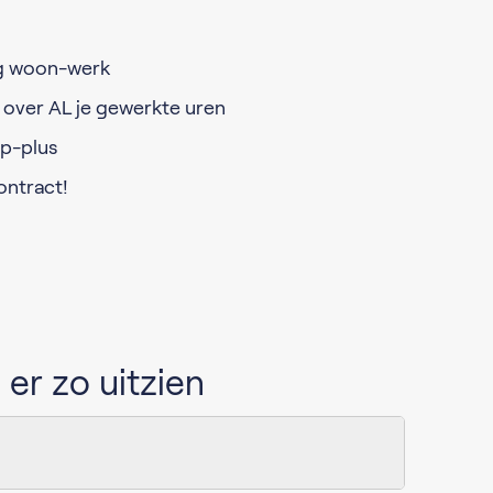
g woon-werk
 over AL je gewerkte uren
pp-plus
ontract!
er zo uitzien