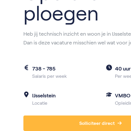
ploegen
Heb jij technisch inzicht en woon je in IJssels
Dan is deze vacature misschien wel wat voor j
738 - 785
40 uur
Salaris per week
Per we
IJsselstein
VMBO
Locatie
Opleidi
Solliciteer direct