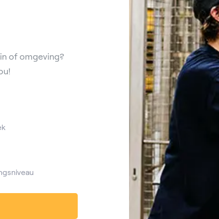
tein of omgeving?
ou!
ek
ngsniveau