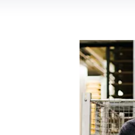
Hovenier
Groenvoorziener
Magazijnmedewerker
Orderpicker
Operator
Productiemedewerker