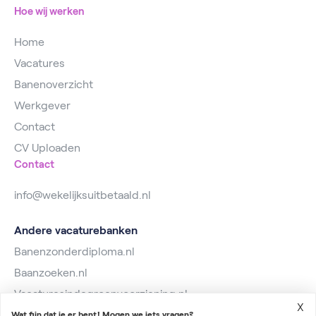
Hoe wij werken
Home
Vacatures
Banenoverzicht
Werkgever
Contact
CV Uploaden
Contact
info@wekelijksuitbetaald.nl
Andere vacaturebanken
Banenzonderdiploma.nl
Baanzoeken.nl
Vacaturesindegroenvoorziening.nl
X
Wat fijn dat je er bent! Mogen we iets vragen?