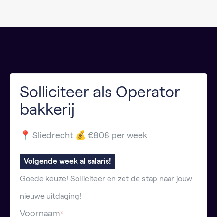
Solliciteer als Operator
bakkerij
📍 Sliedrecht 💰 €808 per week
Volgende week al salaris!
Goede keuze! Solliciteer en zet de stap naar jouw
nieuwe uitdaging!
Voornaam
*