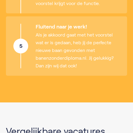
voorstel krijgt voor de functie.
Fluitend naar je werk!
Als je akkoord gaat met het voorstel
wat er is gedaan, heb jij de perfecte
5
nieuwe baan gevonden met
banenzonderdiploma.nl. Jij gelukkig?
Dan zijn wij dat ook!
Vergelijkbare vacatures