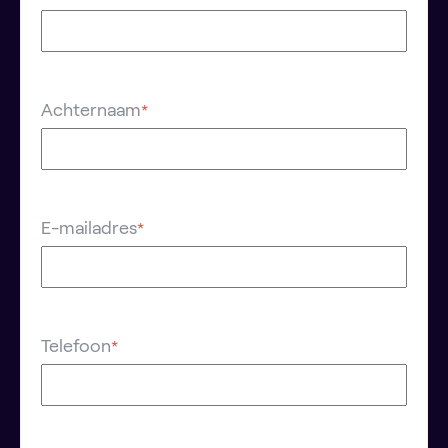
Achternaam
*
E-mailadres
*
Telefoon
*