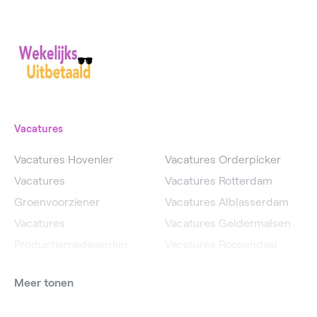
Vacatures
Vacatures Hovenier
Vacatures Orderpicker
Vacatures
Vacatures Rotterdam
Groenvoorziener
Vacatures Alblasserdam
Vacatures
Vacatures Geldermalsen
Productiemedewerker
Vacatures Roosendaal
Vacatures Operator
Vacatures IJsselstein
Meer tonen
Vacatures
Vacatures Utrecht
Magazijnmedewerker