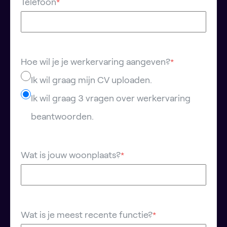
Telefoon
*
Hoe wil je je werkervaring aangeven?
*
Ik wil graag mijn CV uploaden.
Ik wil graag 3 vragen over werkervaring
beantwoorden.
Wat is jouw woonplaats?
*
Wat is je meest recente functie?
*