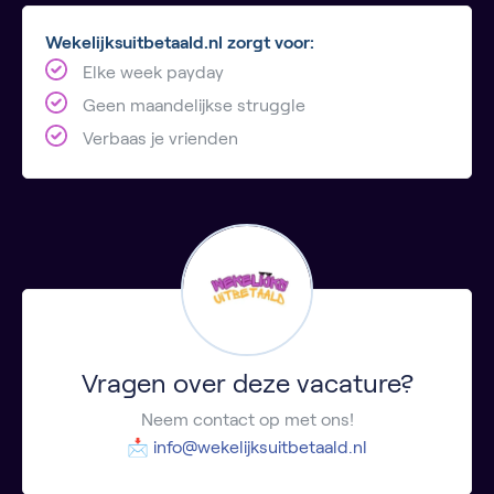
Wekelijksuitbetaald.nl zorgt voor:
Elke week payday
Geen maandelijkse struggle
Verbaas je vrienden
Vragen over deze vacature?
Neem contact op met ons!
📩
info@wekelijksuitbetaald.nl