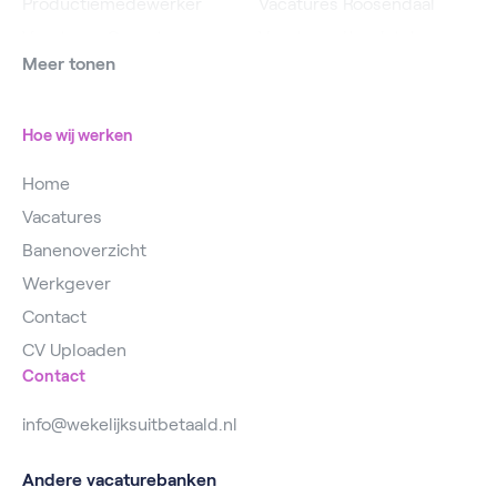
Productiemedewerker
Vacatures Roosendaal
Vacatures Operator
Vacatures IJsselstein
Meer tonen
Vacatures
Vacatures Utrecht
Magazijnmedewerker
Hoe wij werken
Home
Vacatures
Banenoverzicht
Werkgever
Contact
CV Uploaden
Contact
info@wekelijksuitbetaald.nl
Andere vacaturebanken