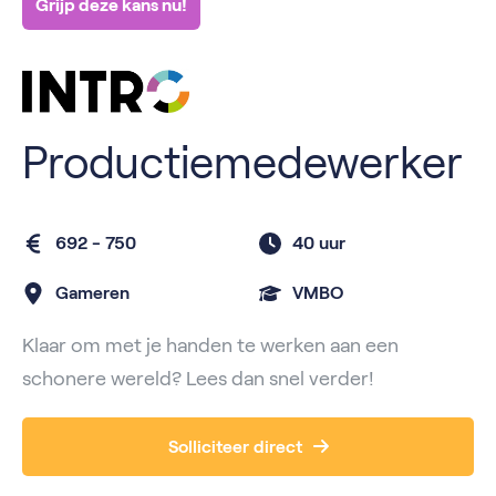
Grijp deze kans nu!
Productiemedewerker
692 - 750
40 uur
Gameren
VMBO
Klaar om met je handen te werken aan een
schonere wereld? Lees dan snel verder!
Solliciteer direct