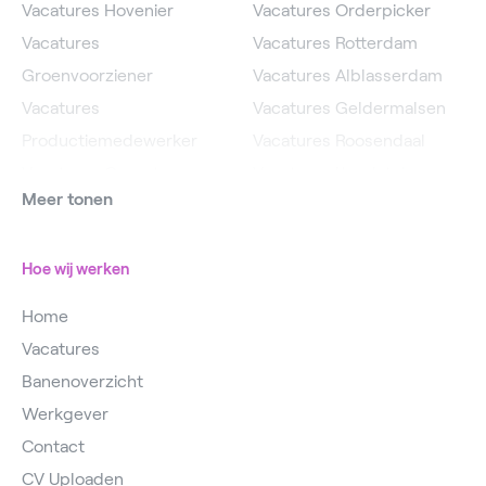
Vacatures Hovenier
Vacatures Orderpicker
Vacatures
Vacatures Rotterdam
Groenvoorziener
Vacatures Alblasserdam
Vacatures
Vacatures Geldermalsen
Productiemedewerker
Vacatures Roosendaal
Vacatures Operator
Vacatures IJsselstein
Meer tonen
Vacatures
Vacatures Utrecht
Magazijnmedewerker
Hoe wij werken
Home
Vacatures
Banenoverzicht
Werkgever
Contact
CV Uploaden