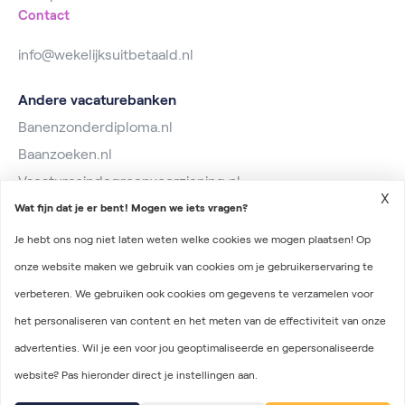
Contact
info@wekelijksuitbetaald.nl
Andere vacaturebanken
Banenzonderdiploma.nl
Baanzoeken.nl
Vacaturesindegroenvoorziening.nl
X
Wat fijn dat je er bent! Mogen we iets vragen?
Je hebt ons nog niet laten weten welke cookies we mogen plaatsen! Op
onze website maken we gebruik van cookies om je gebruikerservaring te
verbeteren. We gebruiken ook cookies om gegevens te verzamelen voor
2026 © Wekelijks Uitbetaald
het personaliseren van content en het meten van de effectiviteit van onze
Algemene voorwaarden
advertenties. Wil je een voor jou geoptimaliseerde en gepersonaliseerde
Privacyverklaring
website? Pas hieronder direct je instellingen aan.