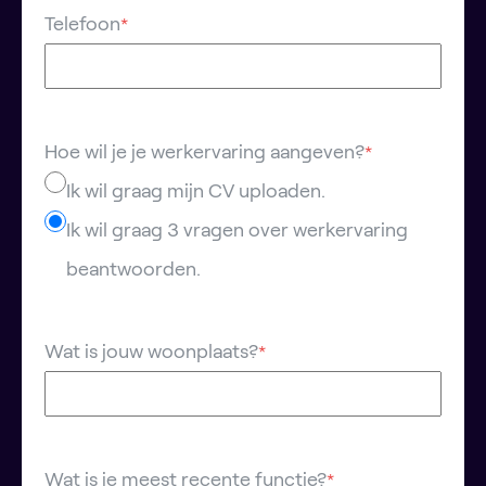
Telefoon
*
Hoe wil je je werkervaring aangeven?
*
Ik wil graag mijn CV uploaden.
Ik wil graag 3 vragen over werkervaring
beantwoorden.
Wat is jouw woonplaats?
*
Wat is je meest recente functie?
*