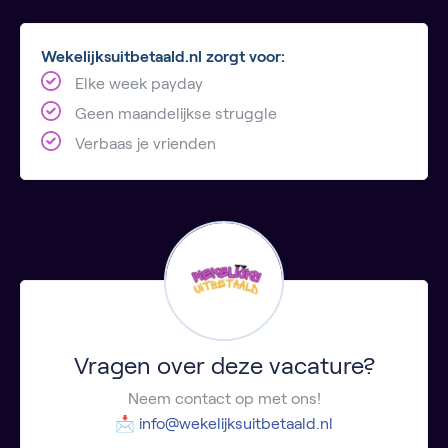
Wekelijksuitbetaald.nl zorgt voor:
Elke week payday
Geen maandelijkse struggle
Verbaas je vrienden
Vragen over deze vacature?
Neem contact op met ons!
📩
info@wekelijksuitbetaald.nl