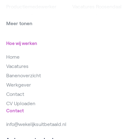
Productiemedewerker
Vacatures Roosendaal
Vacatures Operator
Vacatures IJsselstein
Meer tonen
Vacatures
Vacatures Utrecht
Magazijnmedewerker
Hoe wij werken
Home
Vacatures
Banenoverzicht
Werkgever
Contact
CV Uploaden
Contact
info@wekelijksuitbetaald.nl