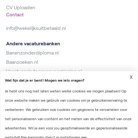
CV Uploaden
Contact
info@wekelijksuitbetaald.nl
Andere vacaturebanken
Banenzonderdiploma.nl
Baanzoeken.nl
Vacaturesindegroenvoorziening.nl
X
Wat fijn dat je er bent! Mogen we iets vragen?
Je hebt ons nog niet laten weten welke cookies we mogen plaatsen! Op
onze website maken we gebruik van cookies om je gebruikerservaring te
verbeteren. We gebruiken ook cookies om gegevens te verzamelen voor
2026 © Wekelijks Uitbetaald
het personaliseren van content en het meten van de effectiviteit van onze
Algemene voorwaarden
advertenties. Wil je een voor jou geoptimaliseerde en gepersonaliseerde
Privacyverklaring
website? Pas hieronder direct je instellingen aan.