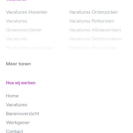
Vacatures Hovenier
Vacatures Orderpicker
Vacatures
Vacatures Rotterdam
Groenvoorziener
Vacatures Alblasserdam
Vacatures
Vacatures Geldermalsen
Productiemedewerker
Vacatures Roosendaal
Vacatures Operator
Vacatures IJsselstein
Meer tonen
Vacatures
Vacatures Utrecht
Magazijnmedewerker
Hoe wij werken
Home
Vacatures
Banenoverzicht
Werkgever
Contact