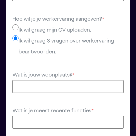
Hoe wil je je werkervaring aangeven?
*
Ik wil graag mijn CV uploaden.
Ik wil graag 3 vragen over werkervaring
beantwoorden.
Wat is jouw woonplaats?
*
Wat is je meest recente functie?
*