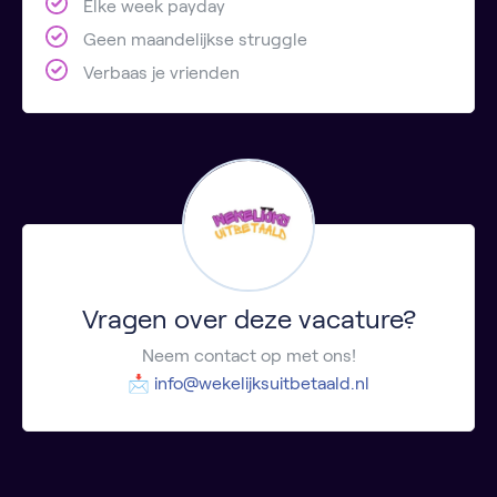
Elke week payday
Geen maandelijkse struggle
Verbaas je vrienden
Vragen over deze vacature?
Neem contact op met ons!
📩
info@wekelijksuitbetaald.nl