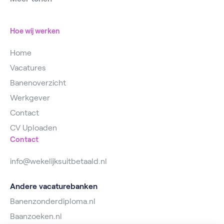
Vacatures
Vacatures Utrecht
Magazijnmedewerker
Hoe wij werken
Home
Vacatures
Banenoverzicht
Werkgever
Contact
CV Uploaden
Contact
info@wekelijksuitbetaald.nl
Andere vacaturebanken
Banenzonderdiploma.nl
Baanzoeken.nl