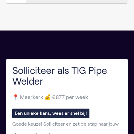
Solliciteer als TIG Pipe
Welder
📍 Meerkerk 💰 €877 per week
Een unieke kans, wees er snel bij!
Goede keuze! Solliciteer en zet de stap naar jouw