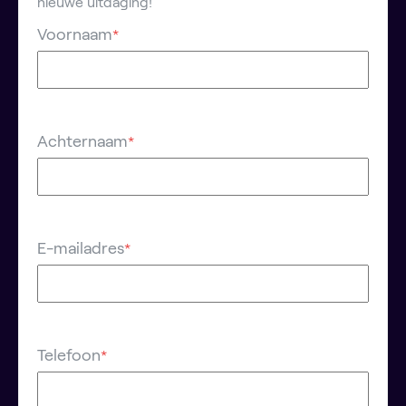
nieuwe uitdaging!
Voornaam
*
Achternaam
*
E-mailadres
*
Telefoon
*