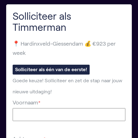
Solliciteer als
Timmerman
📍 Hardinxveld-Giessendam 💰 €923 per
week
Solliciteer als één van de eerste!
Goede keuze! Solliciteer en zet de stap naar jouw
nieuwe uitdaging!
Voornaam
*