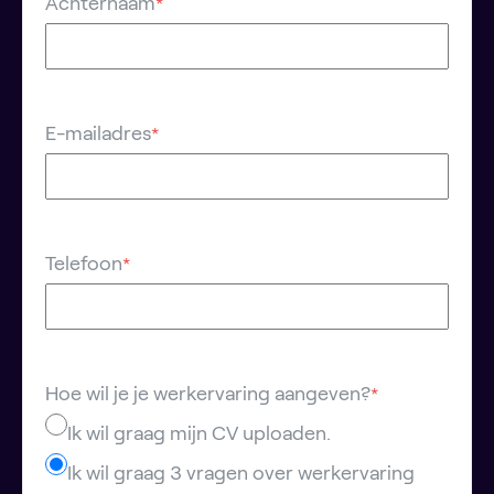
Achternaam
*
E-mailadres
*
Telefoon
*
Hoe wil je je werkervaring aangeven?
*
Ik wil graag mijn CV uploaden.
Ik wil graag 3 vragen over werkervaring