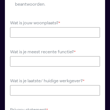
beantwoorden.
Wat is jouw woonplaats?
*
Wat is je meest recente functie?
*
Wat is je laatste/ huidige werkgever?
*
Privacy statement
*