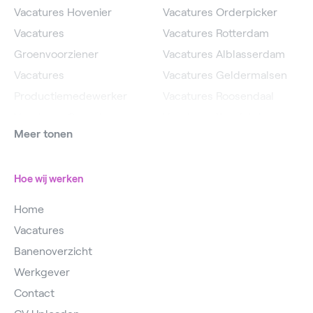
Vacatures Hovenier
Vacatures Orderpicker
Vacatures
Vacatures Rotterdam
Groenvoorziener
Vacatures Alblasserdam
Vacatures
Vacatures Geldermalsen
Productiemedewerker
Vacatures Roosendaal
Vacatures Operator
Vacatures IJsselstein
Meer tonen
Vacatures
Vacatures Utrecht
Magazijnmedewerker
Hoe wij werken
Home
Vacatures
Banenoverzicht
Werkgever
Contact