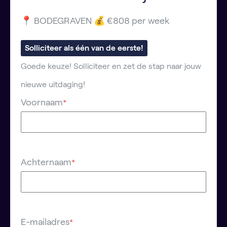
📍 BODEGRAVEN 💰 €808 per week
Solliciteer als één van de eerste!
Goede keuze! Solliciteer en zet de stap naar jouw
nieuwe uitdaging!
Voornaam
*
Achternaam
*
E-mailadres
*