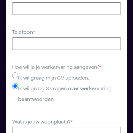
Telefoon
*
Hoe wil je je werkervaring aangeven?
*
Ik wil graag mijn CV uploaden.
Ik wil graag 3 vragen over werkervaring
beantwoorden.
Wat is jouw woonplaats?
*