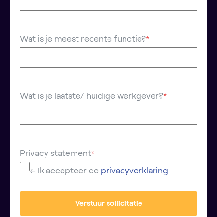
Wat is je meest recente functie?
*
Wat is je laatste/ huidige werkgever?
*
Privacy statement
*
← Ik accepteer de
privacyverklaring
Verstuur sollicitatie