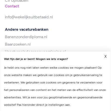
CV Uploaden
Contact
info@wekelijksuitbetaald.nl
Andere vacaturebanken
Banenzonderdiploma.nl
Baanzoeken.nl
Vacaturesindegroenvoorziening.nl
X
Wat fijn dat je er bent! Mogen we iets vragen?
Je hebt ons nog niet laten weten welke cookies we mogen plaatsen! Op
onze website maken we gebruik van cookies om je gebruikerservaring te
verbeteren. We gebruiken ook cookies om gegevens te verzamelen voor
2026 © Wekelijks Uitbetaald
het personaliseren van content en het meten van de effectiviteit van onze
Algemene voorwaarden
advertenties. Wil je een voor jou geoptimaliseerde en gepersonaliseerde
Privacyverklaring
website? Pas hieronder direct je instellingen aan.