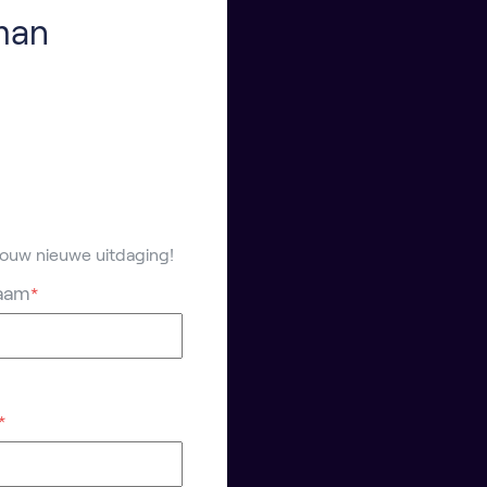
rman
 jouw nieuwe uitdaging!
aam
*
*