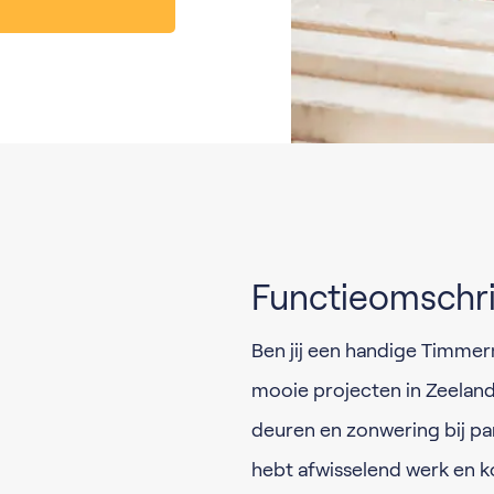
Functieomschri
Ben jij een handige Timme
mooie projecten in Zeeland.
deuren en zonwering bij part
hebt afwisselend werk en k