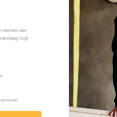
en werken aan
 vandaag nog!
ek
ngsniveau