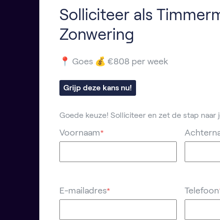
Solliciteer als Timme
Zonwering
📍 Goes 💰 €808 per week
Grijp deze kans nu!
Goede keuze! Solliciteer en zet de stap naar
Voornaam
Achtern
*
E-mailadres
Telefoon
*