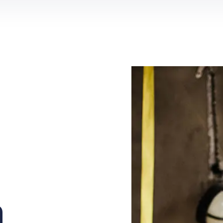
Hovenier
Groenvoorziener
Magazijnmedewerker
Orderpicker
Operator
Productiemedewerker
n