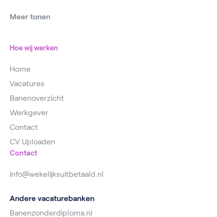
Vacatures Operator
Vacatures IJsselstein
Meer tonen
Vacatures
Vacatures Utrecht
Magazijnmedewerker
Hoe wij werken
Home
Vacatures
Banenoverzicht
Werkgever
Contact
CV Uploaden
Contact
info@wekelijksuitbetaald.nl
Andere vacaturebanken
Banenzonderdiploma.nl