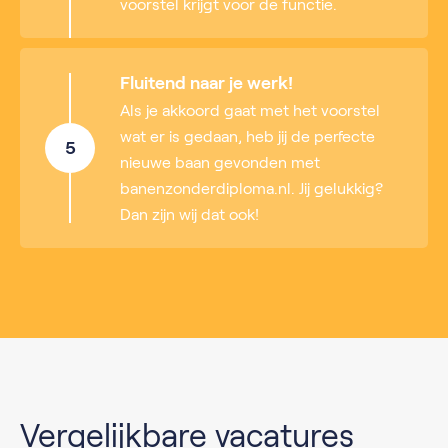
voorstel krijgt voor de functie.
Fluitend naar je werk!
Als je akkoord gaat met het voorstel
wat er is gedaan, heb jij de perfecte
5
nieuwe baan gevonden met
banenzonderdiploma.nl. Jij gelukkig?
Dan zijn wij dat ook!
Vergelijkbare vacatures