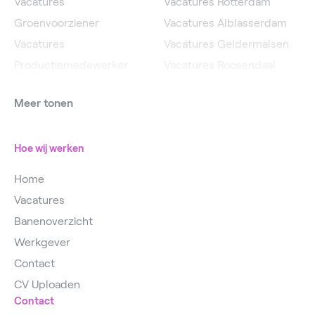
Vacatures
Vacatures Rotterdam
Groenvoorziener
Vacatures Alblasserdam
Vacatures
Vacatures Geldermalsen
Productiemedewerker
Vacatures Roosendaal
Vacatures Operator
Vacatures IJsselstein
Meer tonen
Vacatures
Vacatures Utrecht
Magazijnmedewerker
Hoe wij werken
Home
Vacatures
Banenoverzicht
Werkgever
Contact
CV Uploaden
Contact