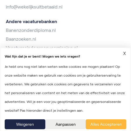
info@wekelijksuitbetaald.nl
Andere vacaturebanken
Banenzonderdiploma.nl
Baanzoeken.nl
Vacaturesindegroenvoorziening.nl
X
Wat fijn dat je er bent! Mogen we iets vragen?
Je hebt ons nog niet laten weten welke cookies we mogen plaatsen! Op
onze website maken we gebruik van cookies om je gebruikerservaring te
verbeteren. We gebruiken ook cookies om gegevens te verzamelen voor
2026 © Wekelijks Uitbetaald
het personaliseren van content en het meten van de effectiviteit van onze
Algemene voorwaarden
advertenties. Wil je een voor jou geoptimaliseerde en gepersonaliseerde
Privacyverklaring
website? Pas hieronder direct je instellingen aan.
Onderdeel van Irys Vacaturelab
Weigeren
Aanpassen
Alles Accepteren
Filtersmogelijkheden