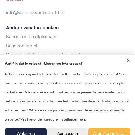
info@wekelijksuitbetaald.nl
Andere vacaturebanken
Banenzonderdiploma.nl
Baanzoeken.nl
Vacaturesindegroenvoorziening.nl
X
Wat fijn dat je er bent! Mogen we iets vragen?
Je hebt ons nog niet laten weten welke cookies we mogen plaatsen! Op
onze website maken we gebruik van cookies om je gebruikerservaring te
verbeteren. We gebruiken ook cookies om gegevens te verzamelen voor
2026 © Wekelijks Uitbetaald
het personaliseren van content en het meten van de effectiviteit van onze
Algemene voorwaarden
advertenties. Wil je een voor jou geoptimaliseerde en gepersonaliseerde
Privacyverklaring
website? Pas hieronder direct je instellingen aan.
Onderdeel van Irys Vacaturelab
Weigeren
Aanpassen
Alles Accepteren