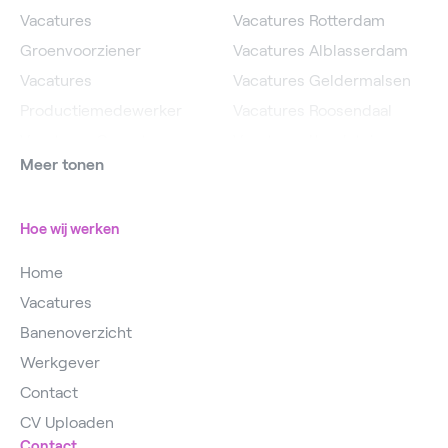
Vacatures
Vacatures Rotterdam
Groenvoorziener
Vacatures Alblasserdam
Vacatures
Vacatures Geldermalsen
Productiemedewerker
Vacatures Roosendaal
Vacatures Operator
Vacatures IJsselstein
Meer tonen
Vacatures
Vacatures Utrecht
Magazijnmedewerker
Hoe wij werken
Home
Vacatures
Banenoverzicht
Werkgever
Contact
CV Uploaden
Contact