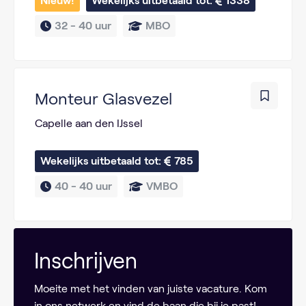
Nieuw!
Wekelijks uitbetaald tot: 
1338
32 - 
40 uur
MBO
Monteur Glasvezel
Capelle aan den IJssel
Wekelijks uitbetaald tot: 
785
40 - 
40 uur
VMBO
Inschrijven
Moeite met het vinden van juiste vacature. Kom
in ons netwerk en vind de baan die bij je past!