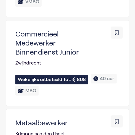
VMBO
Commercieel
Medewerker
Binnendienst Junior
Zwijndrecht
40 uur
Wekelijks uitbetaald tot: 
808
MBO
Metaalbewerker
Krimpen aan den IJssel