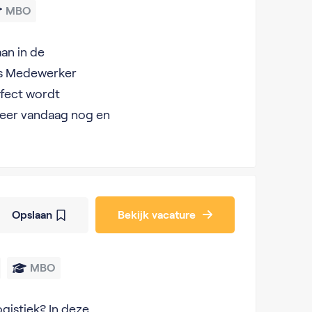
MBO
an in de
ls Medewerker
rfect wordt
teer vandaag nog en
Opslaan
Bekijk vacature
MBO
ogistiek? In deze