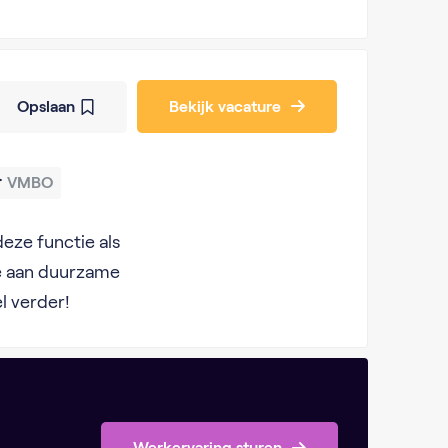
Opslaan
Bekijk vacature
VMBO
eze functie als
 aan duurzame
l verder!
Werkervaring sturen