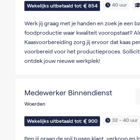
40 uur
Wekelijks uitbetaald tot: 
854
Werk jij graag met je handen en zoek je een ba
foodproductie waar kwaliteit vooropstaat? A
Kaasvoorbereiding zorg jij ervoor dat kaas pe
voorbereid voor het productieproces. Sollici
ontdek jouw nieuwe werkplek!
Medewerker Binnendienst
Woerden
32 - 
40 uur
Wekelijks uitbetaald tot: 
900
Ben jij graag de spil tussen klant, verkoop en l