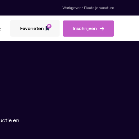
Werkgever / Plaats je vacature
0
Favorieten
Inschrijven
t
uctie en