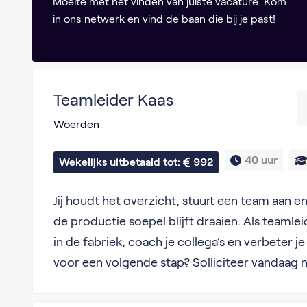
Moeite met het vinden van juiste vacature. Kom
in ons netwerk en vind de baan die bij je past!
Teamleider Kaas
Woerden
40 uur
Wekelijks uitbetaald tot: 
992
Jij houdt het overzicht, stuurt een team aan e
de productie soepel blijft draaien. Als teamle
in de fabriek, coach je collega’s en verbeter j
voor een volgende stap? Solliciteer vandaag 