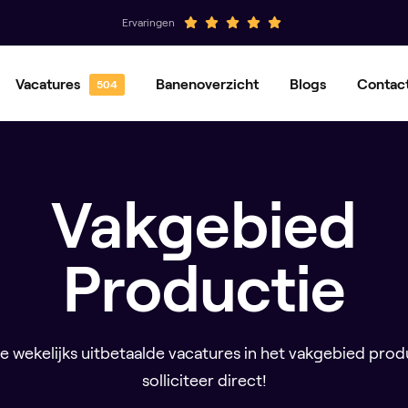
Ervaringen
Vacatures
Banenoverzicht
Blogs
Contac
Hovenier
Groenvoorziener
Magazijnmedewerker
Orderpicker
Vakgebied
Operator
Productiemedewerker
Productie
de wekelijks uitbetaalde vacatures in het vakgebied prod
solliciteer direct!