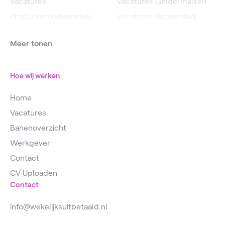
Vacatures
Vacatures Geldermalsen
Productiemedewerker
Vacatures Roosendaal
Vacatures Operator
Vacatures IJsselstein
Meer tonen
Vacatures
Vacatures Utrecht
Magazijnmedewerker
Hoe wij werken
Home
Vacatures
Banenoverzicht
Werkgever
Contact
CV Uploaden
Contact
info@wekelijksuitbetaald.nl