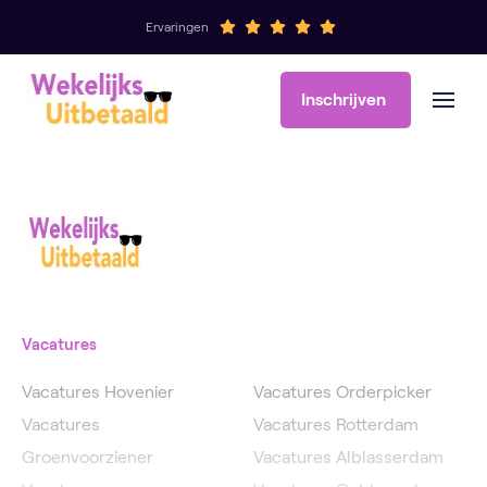
Ervaringen
Inschrijven
Vacatures
Vacatures Hovenier
Vacatures Orderpicker
Vacatures
Vacatures Rotterdam
Groenvoorziener
Vacatures Alblasserdam