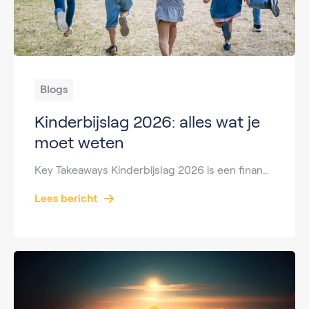
Blogs
Kinderbijslag 2026: alles wat je
moet weten
Key Takeaways Kinderbijslag 2026 is een financiële bijdrage van de overheid voor ouders met kinderen tot 18 jaar. De uitbetaling gebeurt per kwartaal via de SVB. De hoogte van kinderbijslag 2026 per leeftijdscategorie verschilt. In 2026 liggen de bedragen iets hoger dan in eerdere jaren door indexatie. Je krijgt kinderbijslag automatisch als je in Nederland […]
Lees bericht