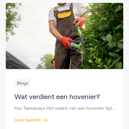
Blogs
Wat verdient een hovenier?
Key Takeaways Het salaris van een hovenier ligt gemiddeld tussen €2.200 en €3.200 bruto per maand. Een beginnende hovenier start rond €2.200 bruto per maand. Ervaren hoveniers verdienen tot €3.500 bruto per maand. Het loon is vastgelegd in de CAO Hoveniersbedrijf. Met een MBO-opleiding vergroot je je doorgroeikansen. De vraag naar hoveniers blijft groeien door […]
Lees bericht