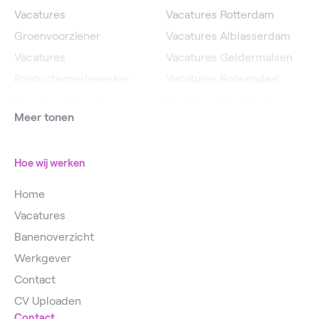
Vacatures
Vacatures Rotterdam
Groenvoorziener
Vacatures Alblasserdam
Vacatures
Vacatures Geldermalsen
Productiemedewerker
Vacatures Roosendaal
Vacatures Operator
Vacatures IJsselstein
Meer tonen
Vacatures
Vacatures Utrecht
Magazijnmedewerker
Hoe wij werken
Home
Vacatures
Banenoverzicht
Werkgever
Contact
CV Uploaden
Contact