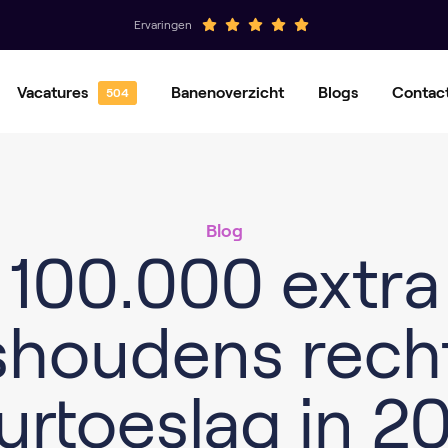
Ervaringen
Vacatures
Banenoverzicht
Blogs
Contac
Hovenier
Groenvoorziener
Magazijnmedewerker
Orderpicker
Blog
Operator
Productiemedewerker
100.000 extra
shoudens rech
urtoeslag in 2