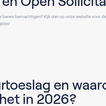
en Open Sollicita
e banen bemachtigen? Kijk dan op onze website voor de 
aties!
urtoeslag en waa
 het in 2026?