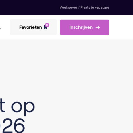
Werkgever / Plaats je vacature
0
Favorieten
Inschrijven
t
t op
026