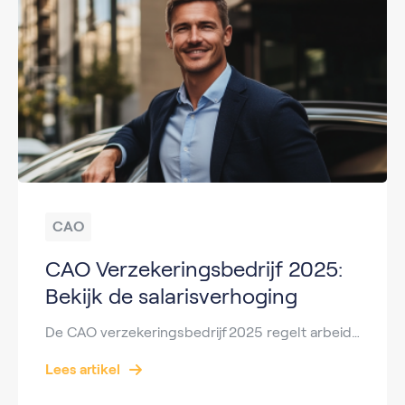
CAO
CAO Verzekeringsbedrijf 2025:
Bekijk de salarisverhoging
De CAO verzekeringsbedrijf 2025 regelt arbeidsvoorwaarden voor werknemers in de verzekeringssector. Denk aan afspraken over salaris, werktijden, vakantiedagen en scholing. Deze cao is bepalend voor tienduizenden werknemers in Nederland. Waarom zijn cao onderhandelingen verzekeringsbedrijf 2025 belangrijk? Tijdens de cao verzekeringsbedrijf 2025 onderhandelingen staan de belangen van werknemers centraal. De vakbonden en werkgevers praten over salarisverhogingen, secundaire voorwaarden […]
Lees artikel