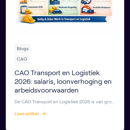
Blogs
CAO
CAO Transport en Logistiek
2026: salaris, loonverhoging en
arbeidsvoorwaarden
De CAO Transport en Logistiek 2026 is van grote invloed op iedereen die werkt als chauffeur, logistiek medewerker, planner of magazijnmedewerker. In deze cao staan afspraken over salaris, loonverhoging, werktijden, toeslagen en andere arbeidsvoorwaarden. In dit uitgebreide artikel lees je alles wat je moet weten over de cao transport en logistiek 2026 en wat dit […]
Lees artikel