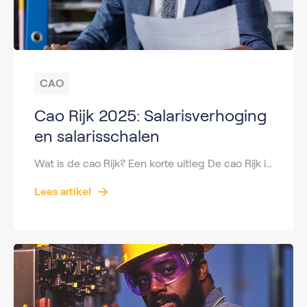
CAO
Cao Rijk 2025: Salarisverhoging
en salarisschalen
Wat is de cao Rijk? Een korte uitleg De cao Rijk is de collectieve arbeidsovereenkomst voor medewerkers die in dienst zijn bij de Rijksoverheid. Deze overeenkomst bevat afspraken over arbeidsvoorwaarden zoals salaris, werktijden, verlofregelingen, pensioen, en andere rechten en plichten tussen werkgever en werknemer. Elke paar jaar onderhandelen vakbonden en de rijksoverheid over een nieuwe […]
Lees artikel