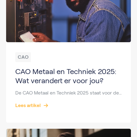
CAO
CAO Metaal en Techniek 2025:
Wat verandert er voor jou?
De CAO Metaal en Techniek 2025 staat voor de deur en dit roept veel vragen op bij zowel werkgevers als werknemers in de sector. Wat zijn de verwachte veranderingen? Wat betekenen de onderhandelingen voor de loonsverhoging? En welke specifieke details moeten we weten over de cao metaal en techniek op 5 mei 2025? In dit […]
Lees artikel