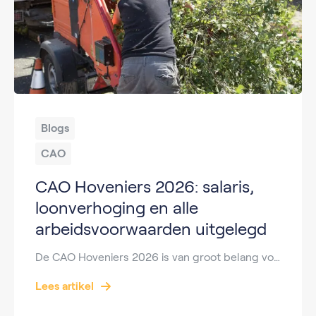
Blogs
CAO
CAO Hoveniers 2026: salaris,
loonverhoging en alle
arbeidsvoorwaarden uitgelegd
De CAO Hoveniers 2026 is van groot belang voor iedereen die werkt in het hoveniersbedrijf of in de groensector. In deze cao zijn afspraken vastgelegd over salaris, loonverhoging, werktijden, vergoedingen en andere arbeidsvoorwaarden. In dit uitgebreide artikel lees je alles wat je moet weten over de cao hoveniers 2026, inclusief wat dit betekent voor jouw […]
Lees artikel