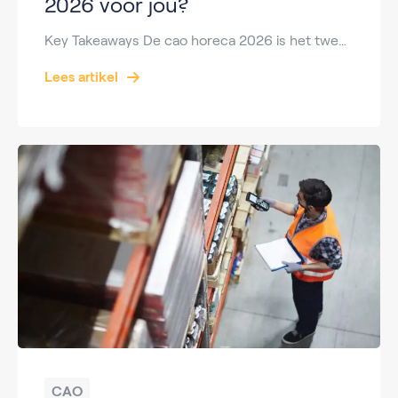
2026 voor jou?
Key Takeaways De cao horeca 2026 is het tweede jaar van de officiële Cao voor het horeca- en aanverwante bedrijf 2025–2026 en loopt t/m 31 december 2026. De cao geldt voor alle horeca-ondernemingen (hotel, restaurant, café, cafetaria, lunchroom, cateringbedrijf uitgezonderd contractcatering) én aanverwante horeca-activiteiten. Functies worden ingedeeld in functiegroepen I+II t/m XI, gekoppeld aan de […]
Lees artikel
CAO