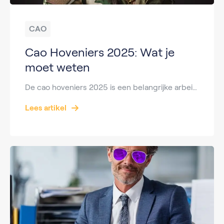
CAO
Cao Hoveniers 2025: Wat je
moet weten
De cao hoveniers 2025 is een belangrijke arbeidsovereenkomst die van toepassing is op werknemers in de hovenierssector. Dit document bevat belangrijke informatie over de arbeidsvoorwaarden, loonschalen, en rechten van hoveniers. In dit artikel behandelen we de wijzigingen en belangrijke aspecten van de cao voor 2025. Of je nu werkzaam bent in de sector of meer […]
Lees artikel