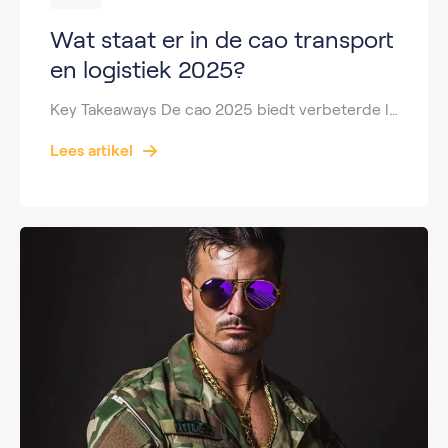
Wat staat er in de cao transport
en logistiek 2025?
Key Takeaways De cao 2025 biedt verbeterde loon- en rustafspraken. Er is extra aandacht voor werkdruk, veiligheid en pensioen. Digitale controle op arbeidstijden wordt belangrijker. De cao is bindend voor de meeste werknemers in de sector. Internationale en nationale regels worden gecombineerd. Wat is de cao transport en logistiek? Een cao (collectieve arbeidsovereenkomst) is […]
Lees artikel