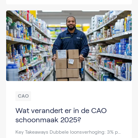
CAO
Wat verandert er in de CAO
schoonmaak 2025?
Key Takeaways Dubbele loonsverhoging: 3% per 1 januari 2025 + extra verhoging per uur vanaf 1 juli 2025. Loongroep 1: +€0,25 per uur extra in juli. Loongroep 2: +€0,15 per uur. Loyaliteitsbonus: Eenmalige bonus in januari 2025 voor werknemers met 20+ branchejaren. Twee extra vrije dagen: Verjaardag én 1 mei automatisch vrij. CAO loopt tot […]