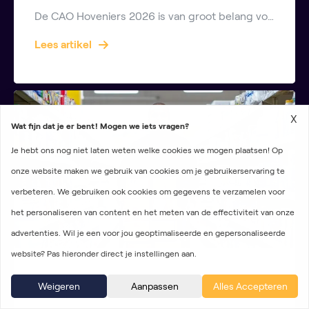
De CAO Hoveniers 2026 is van groot belang voor iedereen die werkt in het hoveniersbedrijf of in de groensector. In deze cao zijn afspraken vastgelegd over salaris, loonverhoging, werktijden, vergoedingen en andere arbeidsvoorwaarden. In dit uitgebreide artikel lees je alles wat je moet weten over de cao hoveniers 2026, inclusief wat dit betekent voor jouw […]
Lees artikel
X
Wat fijn dat je er bent! Mogen we iets vragen?
Je hebt ons nog niet laten weten welke cookies we mogen plaatsen! Op
onze website maken we gebruik van cookies om je gebruikerservaring te
verbeteren. We gebruiken ook cookies om gegevens te verzamelen voor
het personaliseren van content en het meten van de effectiviteit van onze
advertenties. Wil je een voor jou geoptimaliseerde en gepersonaliseerde
website? Pas hieronder direct je instellingen aan.
CAO
Weigeren
Aanpassen
Alles Accepteren