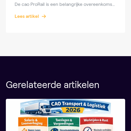
De cao ProRail is een belangrijke overeenkomst die de arbeidsvoorwaarden voor medewerkers van ProRail vastlegt. In dit blog bespreken we de kernpunten van de cao ProRail 2024-2025, inclusief salarisverhogingen, toeslagen en andere arbeidsvoorwaarden. Looptijd en Loonsverhogingen De nieuwe cao ProRail heeft een looptijd van 18 maanden, van 1 juli 2024 tot 1 januari 2026. […]
Lees artikel
Gerelateerde artikelen