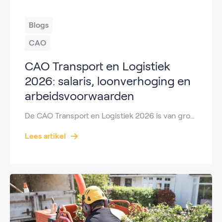
Blogs
CAO
CAO Transport en Logistiek
2026: salaris, loonverhoging en
arbeidsvoorwaarden
De CAO Transport en Logistiek 2026 is van grote invloed op iedereen die werkt als chauffeur, logistiek medewerker, planner of magazijnmedewerker. In deze cao staan afspraken over salaris, loonverhoging, werktijden, toeslagen en andere arbeidsvoorwaarden. In dit uitgebreide artikel lees je alles wat je moet weten over de cao transport en logistiek 2026 en wat dit […]
Lees artikel