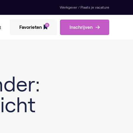
Werkgever / Plaats je vacature
0
Favorieten
Inschrijven
t
nder:
icht