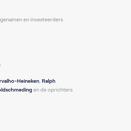
rfgenamen en investeerders
s
rvalho-Heineken
,
Ralph
Goldschmeding
en de oprichters