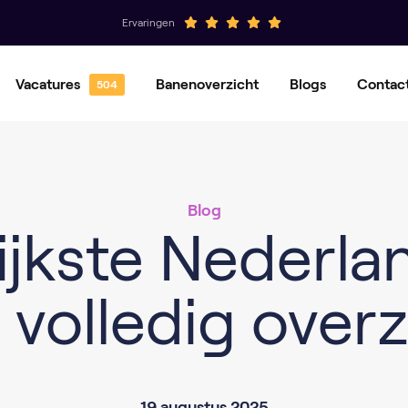
Ervaringen
Vacatures
Banenoverzicht
Blogs
Contac
Hovenier
Groenvoorziener
Magazijnmedewerker
Orderpicker
Blog
Operator
Productiemedewerker
ijkste Nederla
 volledig overz
19 augustus 2025