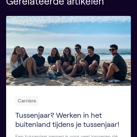
Gerelateerde artikelen
Carrière
Tussenjaar? Werken in het
buitenland tijdens je tussenjaar!
Een tussenjaar nemen is voor veel jongeren dé kans om de wereld te ontdekken, nieuwe vaardigheden op te doen en jezelf beter te leren kennen. Werken in het buitenland tijdens je tussenjaar biedt niet alleen avontuur, maar ook waardevolle werkervaring die je cv versterkt. Of je nu 17 bent en net je middelbare school hebt […]