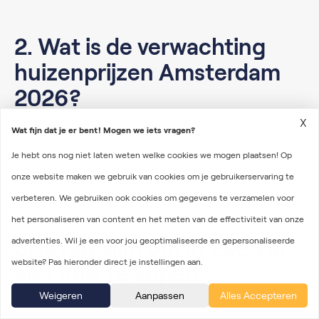
2. Wat is de verwachting
huizenprijzen Amsterdam
2026?
X
Wat fijn dat je er bent! Mogen we iets vragen?
Amsterdam blijft bovengemiddeld groeien door
Je hebt ons nog niet laten weten welke cookies we mogen plaatsen! Op
internationale vraag en schaarste in het aanbod.
onze website maken we gebruik van cookies om je gebruikerservaring te
verbeteren. We gebruiken ook cookies om gegevens te verzamelen voor
het personaliseren van content en het meten van de effectiviteit van onze
3. Is het slim om in 2025 al
advertenties. Wil je een voor jou geoptimaliseerde en gepersonaliseerde
website? Pas hieronder direct je instellingen aan.
een huis te kopen?
Weigeren
Aanpassen
Alles Accepteren