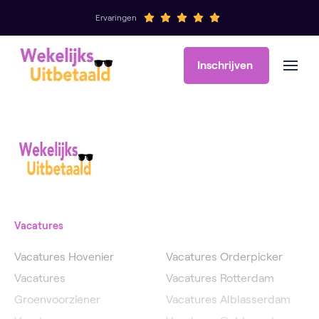
Ervaringen
Inschrijven
Vacatures
Vacatures Hovenier
Vacatures Orderpicker
Vacatures
Vacatures Rotterdam
Groenvoorziener
Vacatures Alblasserdam