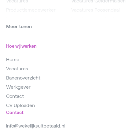
Vacatures
Vacatures Geldermalsen
Productiemedewerker
Vacatures Roosendaal
Vacatures Operator
Vacatures IJsselstein
Meer tonen
Vacatures
Vacatures Utrecht
Magazijnmedewerker
Hoe wij werken
Home
Vacatures
Banenoverzicht
Werkgever
Contact
CV Uploaden
Contact
info@wekelijksuitbetaald.nl