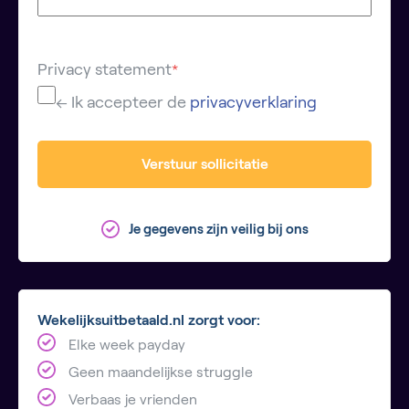
Privacy statement
*
← Ik accepteer de
privacyverklaring
Verstuur sollicitatie
Je gegevens zijn veilig bij ons
Wekelijksuitbetaald.nl zorgt voor:
Elke week payday
Geen maandelijkse struggle
Verbaas je vrienden