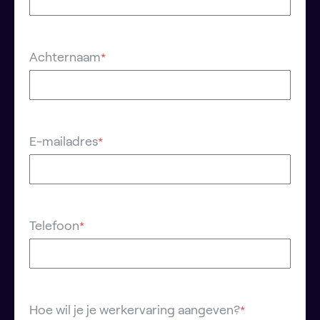
Achternaam
*
E-mailadres
*
Telefoon
*
Hoe wil je je werkervaring aangeven?
*