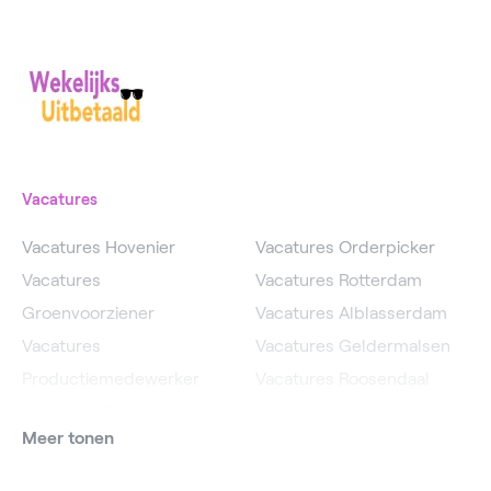
Vacatures
Vacatures Hovenier
Vacatures Orderpicker
Vacatures
Vacatures Rotterdam
Groenvoorziener
Vacatures Alblasserdam
Vacatures
Vacatures Geldermalsen
Productiemedewerker
Vacatures Roosendaal
Vacatures Operator
Vacatures IJsselstein
Meer tonen
Vacatures
Vacatures Utrecht
Magazijnmedewerker