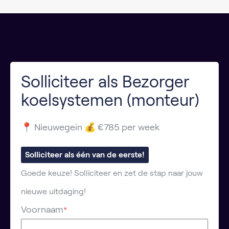
Solliciteer als Bezorger
koelsystemen (monteur)
📍 Nieuwegein 💰 €785 per week
Solliciteer als één van de eerste!
Goede keuze! Solliciteer en zet de stap naar jouw
nieuwe uitdaging!
Voornaam
*