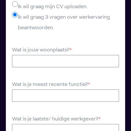
Ik wil graag mijn CV uploaden.
Ik wil graag 3 vragen over werkervaring
beantwoorden.
Wat is jouw woonplaats?
*
Wat is je meest recente functie?
*
Wat is je laatste/ huidige werkgever?
*