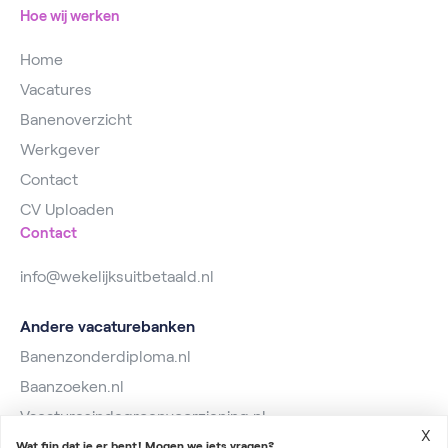
Hoe wij werken
Home
Vacatures
Banenoverzicht
Werkgever
Contact
CV Uploaden
Contact
info@wekelijksuitbetaald.nl
Andere vacaturebanken
Banenzonderdiploma.nl
Baanzoeken.nl
Vacaturesindegroenvoorziening.nl
X
Wat fijn dat je er bent! Mogen we iets vragen?