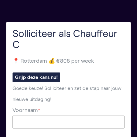
Solliciteer als Chauffeur
C
📍 Rotterdam 💰 €808 per week
Grijp deze kans nu!
Goede keuze! Solliciteer en zet de stap naar jouw
nieuwe uitdaging!
Voornaam
*