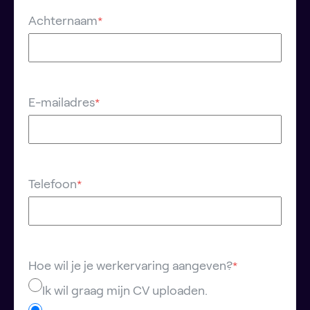
Achternaam
*
E-mailadres
*
Telefoon
*
Hoe wil je je werkervaring aangeven?
*
Ik wil graag mijn CV uploaden.