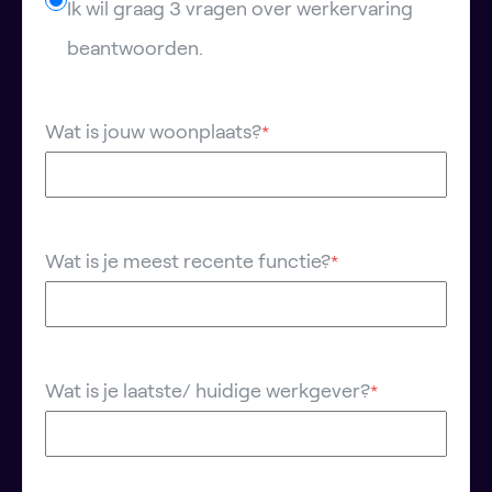
Ik wil graag 3 vragen over werkervaring
beantwoorden.
Wat is jouw woonplaats?
*
Wat is je meest recente functie?
*
Wat is je laatste/ huidige werkgever?
*