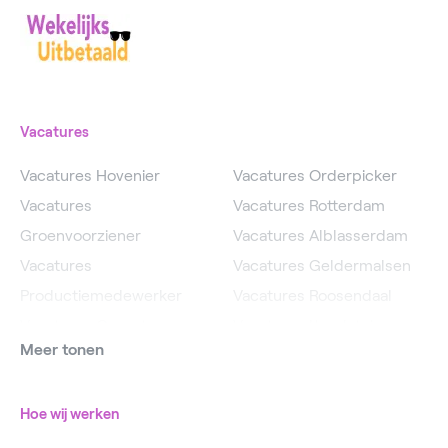
Vacatures
Vacatures Hovenier
Vacatures Orderpicker
Vacatures
Vacatures Rotterdam
Groenvoorziener
Vacatures Alblasserdam
Vacatures
Vacatures Geldermalsen
Productiemedewerker
Vacatures Roosendaal
Vacatures Operator
Vacatures IJsselstein
Meer tonen
Vacatures
Vacatures Utrecht
Magazijnmedewerker
Hoe wij werken