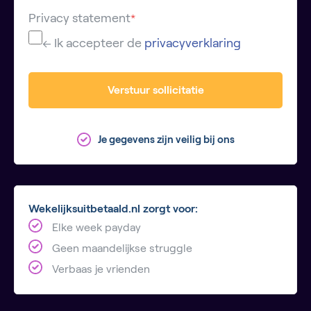
Privacy statement
*
← Ik accepteer de
privacyverklaring
Verstuur sollicitatie
Je gegevens zijn veilig bij ons
Wekelijksuitbetaald.nl zorgt voor:
Elke week payday
Geen maandelijkse struggle
Verbaas je vrienden