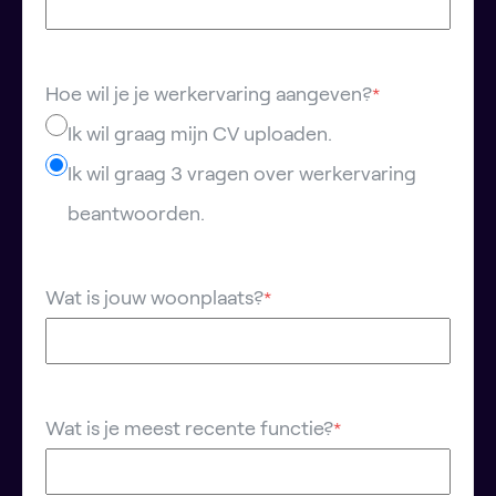
Hoe wil je je werkervaring aangeven?
*
Ik wil graag mijn CV uploaden.
Ik wil graag 3 vragen over werkervaring
beantwoorden.
Wat is jouw woonplaats?
*
Wat is je meest recente functie?
*