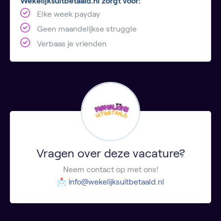
Wekelijksuitbetaald.nl zorgt voor:
Elke week payday
Geen maandelijkse struggle
Verbaas je vrienden
Vragen over deze vacature?
Neem contact op met ons!
📩
info@wekelijksuitbetaald.nl