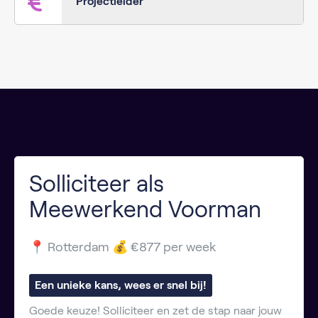
Projectleider
Solliciteer als
Meewerkend Voorman
📍 Rotterdam 💰 €877 per week
Een unieke kans, wees er snel bij!
Goede keuze! Solliciteer en zet de stap naar jouw