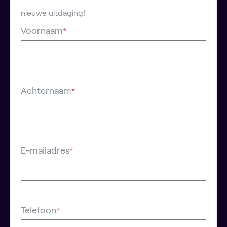
nieuwe uitdaging!
Voornaam
*
Achternaam
*
E-mailadres
*
Telefoon
*