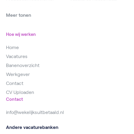
Vacatures Operator
Vacatures IJsselstein
Meer tonen
Vacatures
Vacatures Utrecht
Magazijnmedewerker
Hoe wij werken
Home
Vacatures
Banenoverzicht
Werkgever
Contact
CV Uploaden
Contact
info@wekelijksuitbetaald.nl
Andere vacaturebanken