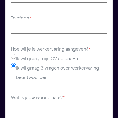
Telefoon
*
Hoe wil je je werkervaring aangeven?
*
Ik wil graag mijn CV uploaden.
Ik wil graag 3 vragen over werkervaring
beantwoorden.
Wat is jouw woonplaats?
*