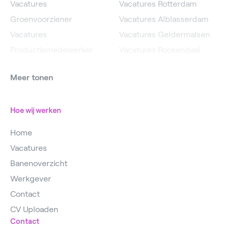
Vacatures
Vacatures Rotterdam
Groenvoorziener
Vacatures Alblasserdam
Vacatures
Vacatures Geldermalsen
Productiemedewerker
Vacatures Roosendaal
Vacatures Operator
Vacatures IJsselstein
Meer tonen
Vacatures
Vacatures Utrecht
Magazijnmedewerker
Hoe wij werken
Home
Vacatures
Banenoverzicht
Werkgever
Contact
CV Uploaden
Contact