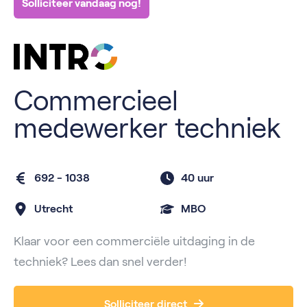
Solliciteer vandaag nog!
Commercieel
medewerker techniek
692 - 1038
40 uur
Utrecht
MBO
Klaar voor een commerciële uitdaging in de
techniek? Lees dan snel verder!
Solliciteer direct