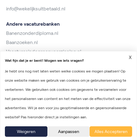
info@wekelijksuitbetaald.nl
Andere vacaturebanken
Banenzonderdiploma.nl
Baanzoeken.nl
Vacaturesindegroenvoorziening.nl
X
Wat fijn dat je er bent! Mogen we iets vragen?
Je hebt ons nog niet laten weten welke cookies we mogen plaatsen! Op
onze website maken we gebruik van cookies om je gebruikerservaring te
verbeteren. We gebruiken ook cookies om gegevens te verzamelen voor
2026 © Wekelijks Uitbetaald
het personaliseren van content en het meten van de effectiviteit van onze
Algemene voorwaarden
advertenties. Wil je een voor jou geoptimaliseerde en gepersonaliseerde
Privacyverklaring
website? Pas hieronder direct je instellingen aan.
Onderdeel van Irys Vacaturelab
Weigeren
Aanpassen
Alles Accepteren