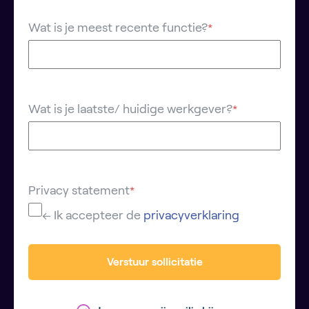
Wat is je meest recente functie?
*
Wat is je laatste/ huidige werkgever?
*
Privacy statement
*
← Ik accepteer de
privacyverklaring
Verstuur sollicitatie