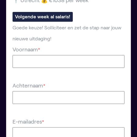
📍 Utrecht 💰 €1038 per week
Volgende week al salaris!
Goede keuze! Solliciteer en zet de stap naar jouw
nieuwe uitdaging!
Voornaam
*
Achternaam
*
E-mailadres
*