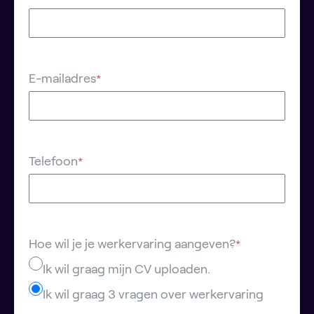
E-mailadres
*
Telefoon
*
Hoe wil je je werkervaring aangeven?
*
Ik wil graag mijn CV uploaden.
Ik wil graag 3 vragen over werkervaring