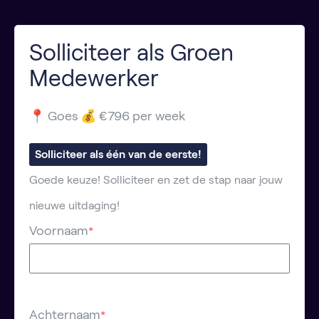
Solliciteer als Groen
Medewerker
📍 Goes 💰 €796 per week
Solliciteer als één van de eerste!
Goede keuze! Solliciteer en zet de stap naar jouw
nieuwe uitdaging!
Voornaam
*
Achternaam
*