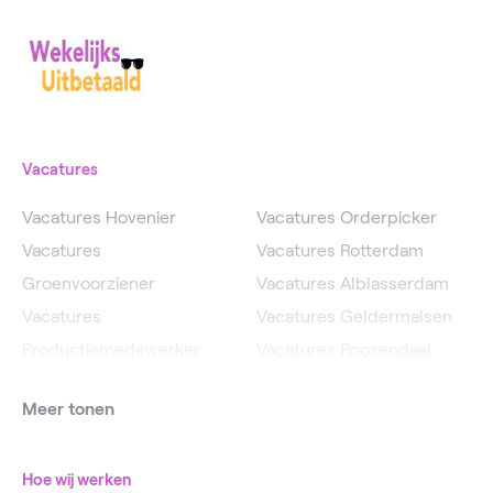
Vacatures
Vacatures Hovenier
Vacatures Orderpicker
Vacatures
Vacatures Rotterdam
Groenvoorziener
Vacatures Alblasserdam
Vacatures
Vacatures Geldermalsen
Productiemedewerker
Vacatures Roosendaal
Vacatures Operator
Vacatures IJsselstein
Meer tonen
Vacatures
Vacatures Utrecht
Magazijnmedewerker
Hoe wij werken