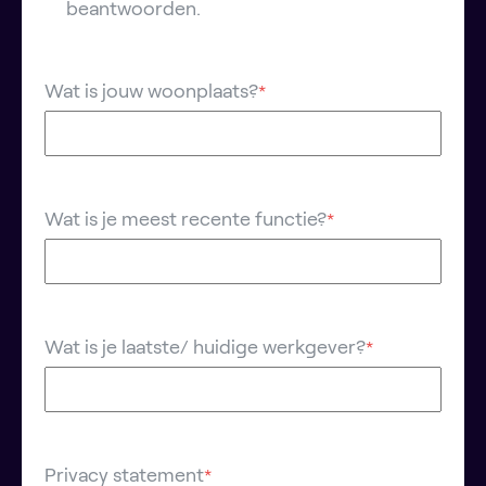
beantwoorden.
Wat is jouw woonplaats?
*
Wat is je meest recente functie?
*
Wat is je laatste/ huidige werkgever?
*
Privacy statement
*