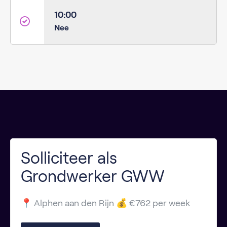
10:00
Nee
Solliciteer als
Grondwerker GWW
📍 Alphen aan den Rijn 💰 €762 per week