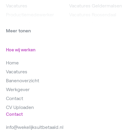
Vacatures
Vacatures Geldermalsen
Productiemedewerker
Vacatures Roosendaal
Vacatures Operator
Vacatures IJsselstein
Meer tonen
Vacatures
Vacatures Utrecht
Magazijnmedewerker
Hoe wij werken
Home
Vacatures
Banenoverzicht
Werkgever
Contact
CV Uploaden
Contact
info@wekelijksuitbetaald.nl