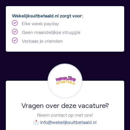
Wekelijksuitbetaald.nl zorgt voor:
Elke week payday
Geen maandelijkse struggle
Verbaas je vrienden
Vragen over deze vacature?
Neem contact op met ons!
📩
info@wekelijksuitbetaald.nl