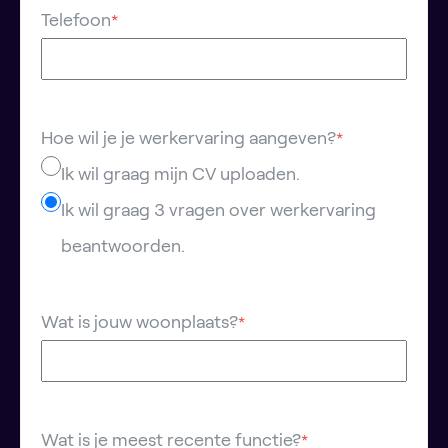
Telefoon
*
Hoe wil je je werkervaring aangeven?
*
Ik wil graag mijn CV uploaden.
Ik wil graag 3 vragen over werkervaring
beantwoorden.
Wat is jouw woonplaats?
*
Wat is je meest recente functie?
*