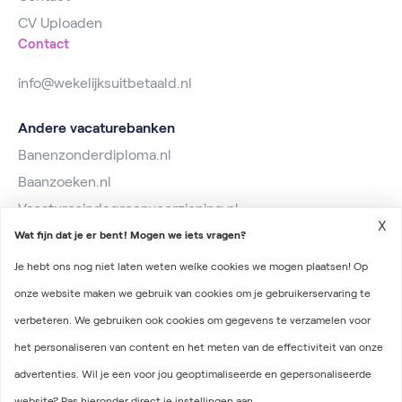
CV Uploaden
Contact
info@wekelijksuitbetaald.nl
Andere vacaturebanken
Banenzonderdiploma.nl
Baanzoeken.nl
Vacaturesindegroenvoorziening.nl
X
Wat fijn dat je er bent! Mogen we iets vragen?
Je hebt ons nog niet laten weten welke cookies we mogen plaatsen! Op
onze website maken we gebruik van cookies om je gebruikerservaring te
verbeteren. We gebruiken ook cookies om gegevens te verzamelen voor
2026 © Wekelijks Uitbetaald
het personaliseren van content en het meten van de effectiviteit van onze
Algemene voorwaarden
advertenties. Wil je een voor jou geoptimaliseerde en gepersonaliseerde
Privacyverklaring
website? Pas hieronder direct je instellingen aan.