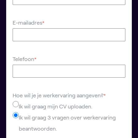
E-mailadres
*
Telefoon
*
Hoe wil je je werkervaring aangeven?
*
Ik wil graag mijn CV uploaden.
Ik wil graag 3 vragen over werkervaring
beantwoorden.