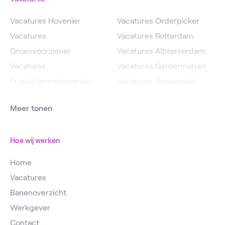
Vacatures Hovenier
Vacatures Orderpicker
Vacatures
Vacatures Rotterdam
Groenvoorziener
Vacatures Alblasserdam
Vacatures
Vacatures Geldermalsen
Productiemedewerker
Vacatures Roosendaal
Vacatures Operator
Vacatures IJsselstein
Meer tonen
Vacatures
Vacatures Utrecht
Magazijnmedewerker
Hoe wij werken
Home
Vacatures
Banenoverzicht
Werkgever
Contact