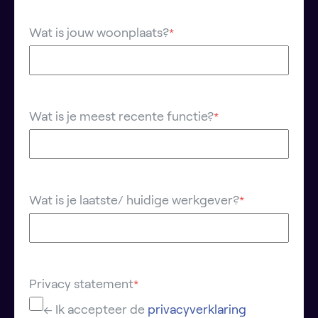
Wat is jouw woonplaats?
*
Wat is je meest recente functie?
*
Wat is je laatste/ huidige werkgever?
*
Privacy statement
*
← Ik accepteer de
privacyverklaring