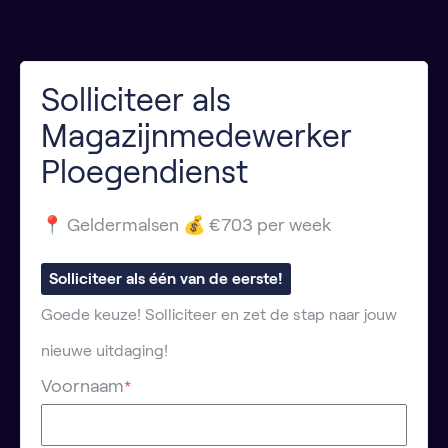
Solliciteer als
Magazijnmedewerker
Ploegendienst
📍 Geldermalsen 💰 €703 per week
Solliciteer als één van de eerste!
Goede keuze! Solliciteer en zet de stap naar jouw
nieuwe uitdaging!
Voornaam
*