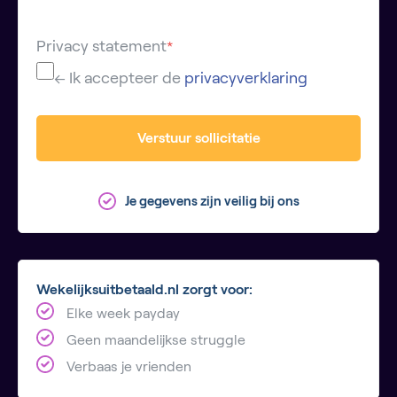
Privacy statement
*
← Ik accepteer de
privacyverklaring
Verstuur sollicitatie
Je gegevens zijn veilig bij ons
Wekelijksuitbetaald.nl zorgt voor:
Elke week payday
Geen maandelijkse struggle
Verbaas je vrienden