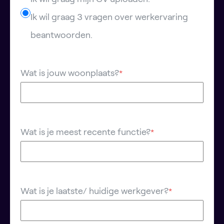
Ik wil graag 3 vragen over werkervaring
beantwoorden.
Wat is jouw woonplaats?
*
Wat is je meest recente functie?
*
Wat is je laatste/ huidige werkgever?
*