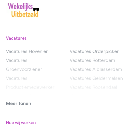
Vacatures
Vacatures Hovenier
Vacatures Orderpicker
Vacatures
Vacatures Rotterdam
Groenvoorziener
Vacatures Alblasserdam
Vacatures
Vacatures Geldermalsen
Productiemedewerker
Vacatures Roosendaal
Vacatures Operator
Vacatures IJsselstein
Meer tonen
Vacatures
Vacatures Utrecht
Magazijnmedewerker
Hoe wij werken