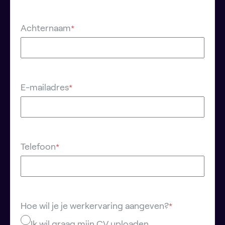
Achternaam
*
E-mailadres
*
Telefoon
*
Hoe wil je je werkervaring aangeven?
*
Ik wil graag mijn CV uploaden.