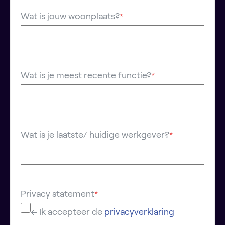
Wat is jouw woonplaats?
*
Wat is je meest recente functie?
*
Wat is je laatste/ huidige werkgever?
*
Privacy statement
*
← Ik accepteer de
privacyverklaring