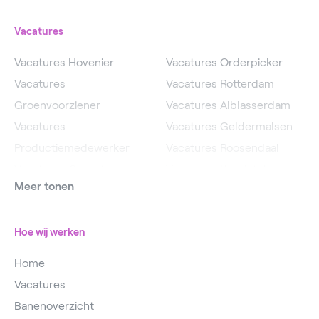
Vacatures
Vacatures Hovenier
Vacatures Orderpicker
Vacatures
Vacatures Rotterdam
Groenvoorziener
Vacatures Alblasserdam
Vacatures
Vacatures Geldermalsen
Productiemedewerker
Vacatures Roosendaal
Vacatures Operator
Vacatures IJsselstein
Meer tonen
Vacatures
Vacatures Utrecht
Magazijnmedewerker
Hoe wij werken
Home
Vacatures
Banenoverzicht