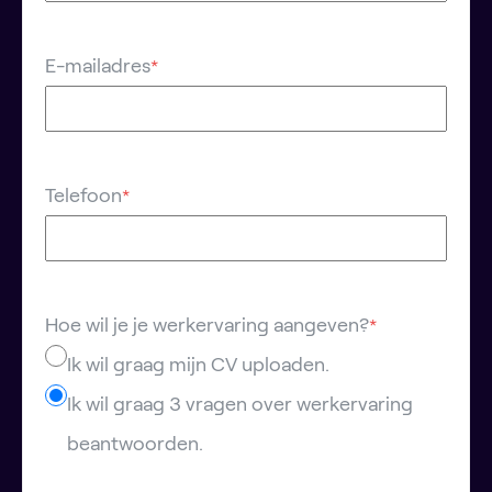
E-mailadres
*
Telefoon
*
Hoe wil je je werkervaring aangeven?
*
Ik wil graag mijn CV uploaden.
Ik wil graag 3 vragen over werkervaring
beantwoorden.