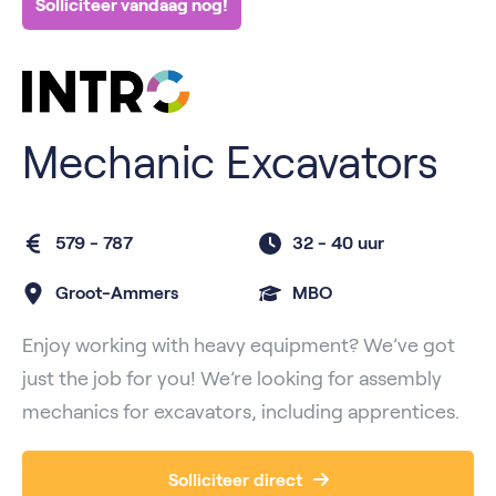
Solliciteer vandaag nog!
Mechanic Excavators
579 - 787
32 -
40 uur
Groot-Ammers
MBO
Enjoy working with heavy equipment? We’ve got
just the job for you! We’re looking for assembly
mechanics for excavators, including apprentices.
Solliciteer direct