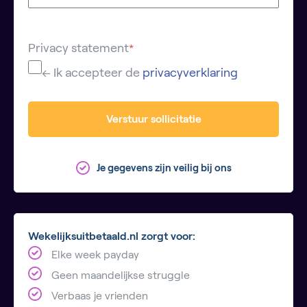
Privacy statement
*
← Ik accepteer de
privacyverklaring
Verstuur sollicitatie
Je gegevens zijn veilig bij ons
Wekelijksuitbetaald.nl zorgt voor:
Elke week payday
Geen maandelijkse struggle
Verbaas je vrienden