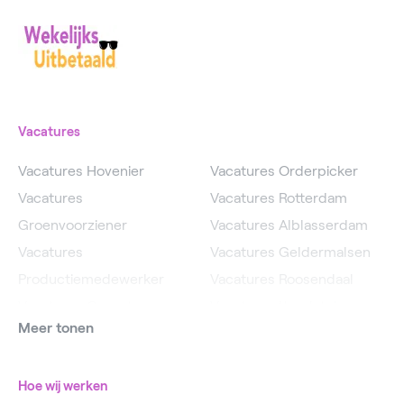
Vacatures
Vacatures Hovenier
Vacatures Orderpicker
Vacatures
Vacatures Rotterdam
Groenvoorziener
Vacatures Alblasserdam
Vacatures
Vacatures Geldermalsen
Productiemedewerker
Vacatures Roosendaal
Vacatures Operator
Vacatures IJsselstein
Meer tonen
Vacatures
Vacatures Utrecht
Magazijnmedewerker
Hoe wij werken