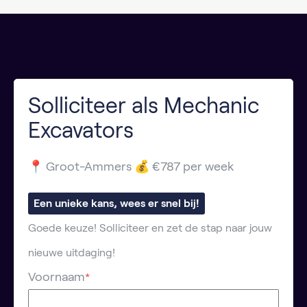
Solliciteer als Mechanic
Excavators
📍 Groot-Ammers 💰 €787 per week
Een unieke kans, wees er snel bij!
Goede keuze! Solliciteer en zet de stap naar jouw
nieuwe uitdaging!
Voornaam
*