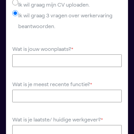
Ik wil graag mijn CV uploaden.
Ik wil graag 3 vragen over werkervaring
beantwoorden.
Wat is jouw woonplaats?
*
Wat is je meest recente functie?
*
Wat is je laatste/ huidige werkgever?
*