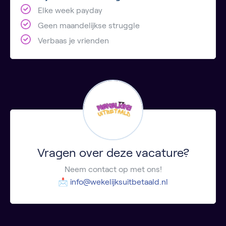
Elke week payday
Geen maandelijkse struggle
Verbaas je vrienden
Vragen over deze vacature?
Neem contact op met ons!
📩
info@wekelijksuitbetaald.nl