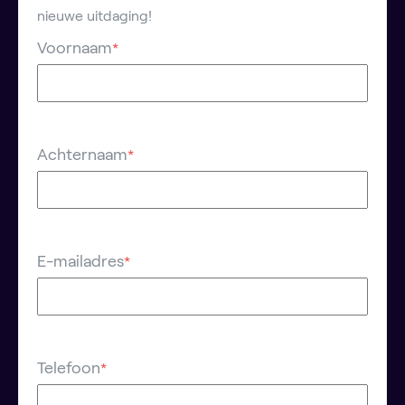
nieuwe uitdaging!
Voornaam
*
Achternaam
*
E-mailadres
*
Telefoon
*