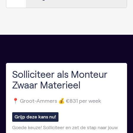
Solliciteer als Monteur
Zwaar Materieel
📍 Groot-Ammers 💰 €831 per week
Grijp deze kans nu!
Goede keuze! Solliciteer en zet de stap naar jouw