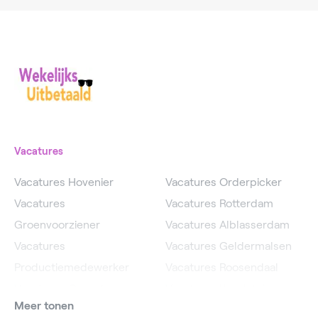
Vacatures
Vacatures Hovenier
Vacatures Orderpicker
Vacatures
Vacatures Rotterdam
Groenvoorziener
Vacatures Alblasserdam
Vacatures
Vacatures Geldermalsen
Productiemedewerker
Vacatures Roosendaal
Vacatures Operator
Vacatures IJsselstein
Meer tonen
Vacatures
Vacatures Utrecht