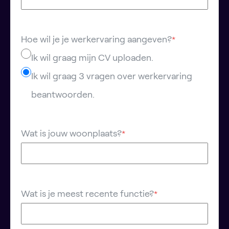
Hoe wil je je werkervaring aangeven?
*
Ik wil graag mijn CV uploaden.
Ik wil graag 3 vragen over werkervaring
beantwoorden.
Wat is jouw woonplaats?
*
Wat is je meest recente functie?
*