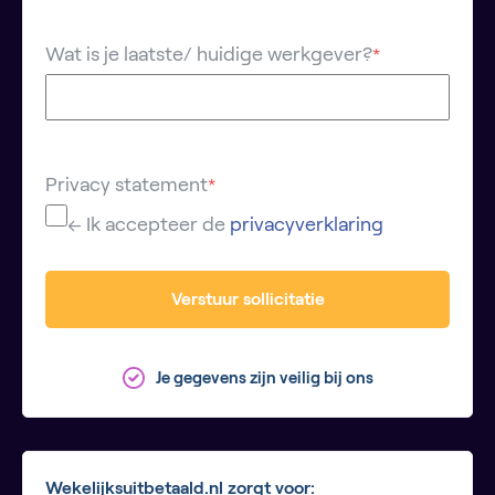
Wat is je laatste/ huidige werkgever?
*
Privacy statement
*
← Ik accepteer de
privacyverklaring
Verstuur sollicitatie
Je gegevens zijn veilig bij ons
Wekelijksuitbetaald.nl zorgt voor: