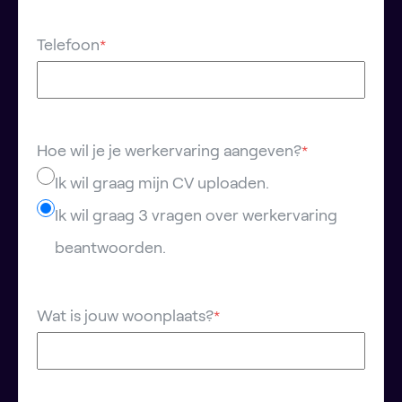
Telefoon
*
Hoe wil je je werkervaring aangeven?
*
Ik wil graag mijn CV uploaden.
Ik wil graag 3 vragen over werkervaring
beantwoorden.
Wat is jouw woonplaats?
*