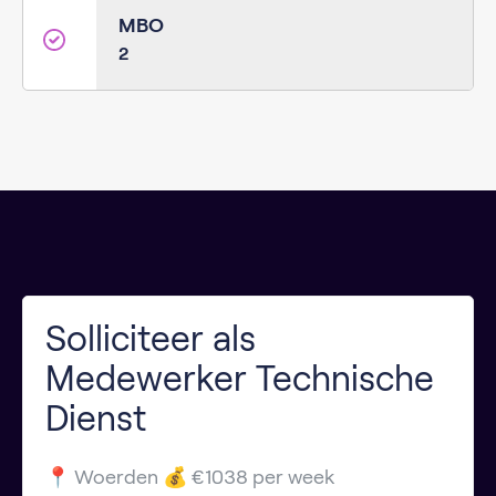
MBO
2
Solliciteer als
Medewerker Technische
Dienst
📍 Woerden 💰 €1038 per week