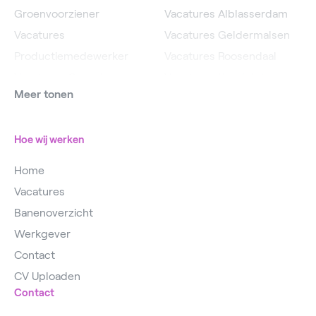
Groenvoorziener
Vacatures Alblasserdam
Vacatures
Vacatures Geldermalsen
Productiemedewerker
Vacatures Roosendaal
Vacatures Operator
Vacatures IJsselstein
Meer tonen
Vacatures
Vacatures Utrecht
Magazijnmedewerker
Hoe wij werken
Home
Vacatures
Banenoverzicht
Werkgever
Contact
CV Uploaden
Contact